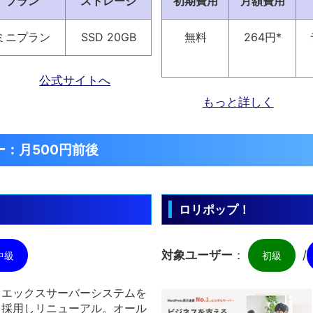
プラン
ストレージ
初期費用
月額費用
ミニプラン
SSD 20GB
無料
264円*
公式サイトへ
もっと詳しく
：月500円前後
ロリポップ！
対象ユーザー
：
/
中級
初級
エックスサーバーシステムを
採用しリニューアル。オール