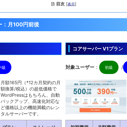
目次
[
]
表示
：月100円前後
コアサーバー V1プラン
対象ユーザー
：
/
中級
初級
月額165円（*12カ月契約の月
額換算/税込）の超低価格で
WordPressはもちろん、自動
バックアップ、高速化対応な
ど価格以上の機能満載のレン
タルサーバーです。