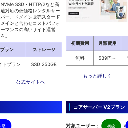
NVMe SSD・HTTP/2など高
速対応の低価格レンタルサー
バー。ドメイン販売
スタード
メイン
と合わせコストパフォ
ーマンスの高いサイト運営
を。
初期費用
月額費用
プラン
ストレージ
無料
539円～
イトプラン
SSD 350GB
もっと詳しく
公式サイトへ
コアサーバー V2プラン
対象ユーザー
：
/
中級
初級