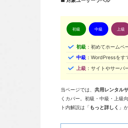
■ 対象ユーザーラベル
初級
中級
上級
初級
：初めてホームペー
中級
：WordPres
上級
：サイトやサーバ
当ページでは、
共用レンタル
くカバー。初級・中級・上級向
ト内解説は「
もっと詳しく
」