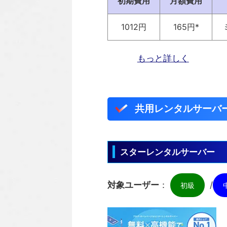
初期費用
月額費用
1012円
165円*
もっと詳しく
共用レンタルサーバー
スターレンタルサーバー
対象ユーザー
：
/
初級