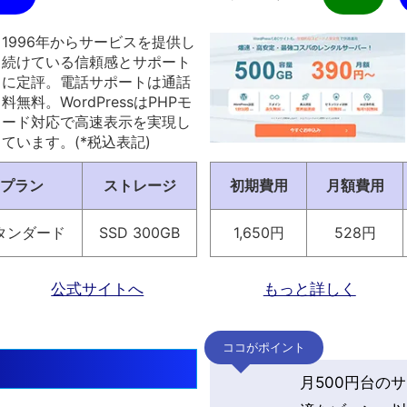
1996年からサービスを提供し
続けている信頼感とサポート
に定評。電話サポートは通話
料無料。WordPressはPHPモ
ード対応で高速表示を実現し
ています。(*税込表記)
プラン
ストレージ
初期費用
月額費用
タンダード
SSD 300GB
1,650円
528円
公式サイトへ
もっと詳しく
ココがポイント
月500円台の