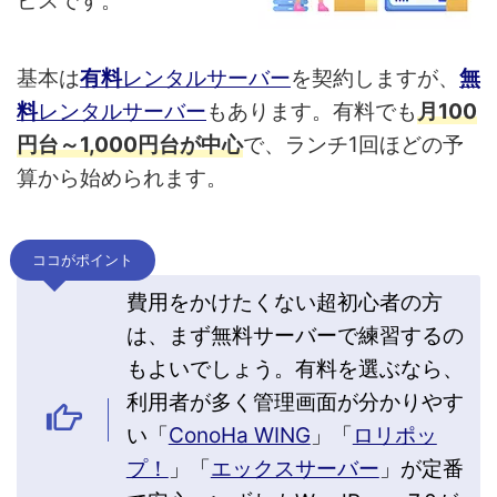
ビスです。
基本は
有料
レンタルサーバー
を契約しますが、
無
料
レンタルサーバー
もあります。有料でも
月100
円台～1,000円台が中心
で、ランチ1回ほどの予
算から始められます。
ココがポイント
費用をかけたくない超初心者の方
は、まず無料サーバーで練習するの
もよいでしょう。有料を選ぶなら、
利用者が多く管理画面が分かりやす
い「
ConoHa WING
」「
ロリポッ
プ！
」「
エックスサーバー
」が定番