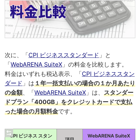
次に、「
CPI ビジネススタンダード
」と
「
WebARENA SuiteX
」の料金を比較します。
料金はいずれも税込表示、「
CPI ビジネススタン
ダード
」は
１年一括支払いの場合の１か月あたり
の金額
、「
WebARENA SuiteX
」は、
スタンダー
ドプラン「400GB」をクレジットカードで支払
った場合の月額料金
です。
CPI ビジネス スタン
WebARENA SuiteX
項目