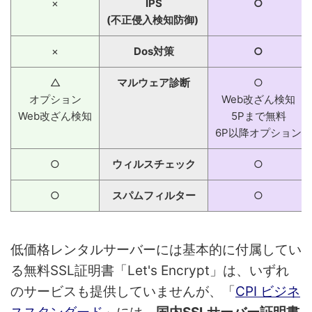
×
IPS
○
(不正侵入検知防御)
×
Dos対策
○
△
マルウェア診断
○
オプション
Web改ざん検知
Web改ざん検知
5Pまで無料
6P以降オプション
○
ウィルスチェック
○
○
スパムフィルター
○
低価格レンタルサーバーには基本的に付属してい
る無料SSL証明書「Let's Encrypt」は、いずれ
のサービスも提供していませんが、「
CPI ビジネ