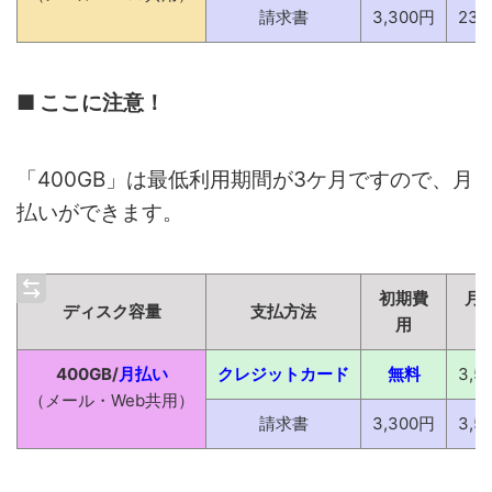
請求書
3,300円
23,
■ ここに注意！
「400GB」は最低利用期間が3ケ月ですので、月
払いができます。
初期費
月
ディスク容量
支払方法
用
400GB/
月払い
クレジットカード
無料
3,5
（メール・Web共用）
請求書
3,300円
3,5