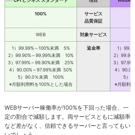
CPI ビジネス スタンダード
項目
WebARE
100%
サービス
品質保証
WEB
対象サービス
1）99.99%～100%未満 5%
返金率
1）99.
2）99.90%～99.99%未満 10%
2）99.9
3）97.99%～99.90%未満 25%
3）97.9
4）90.00%～97.99%未満 50%
4）90.0
5）90.0％未満 100%
5）9
※月額利用料を100%とした場合
※月額利用
WEBサーバー稼働率が100%を下回った場合、一
定の割合で減額します。両サービスともに減額率
など差がなく、信頼できるサーバーと言ってもい
いでしょう。