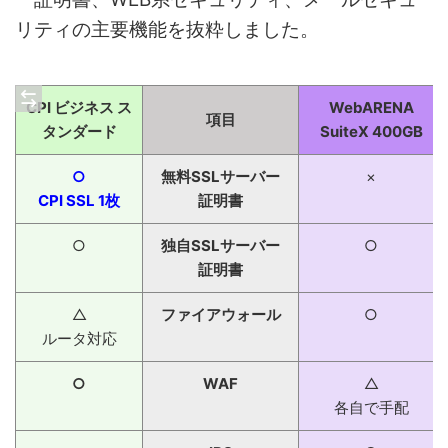
リティの主要機能を抜粋しました。
CPI ビジネス ス
WebARENA
項目
タンダード
SuiteX 400GB
○
無料SSLサーバー
×
CPI SSL 1枚
証明書
○
独自SSLサーバー
○
証明書
△
ファイアウォール
○
ルータ対応
○
WAF
△
各自で手配