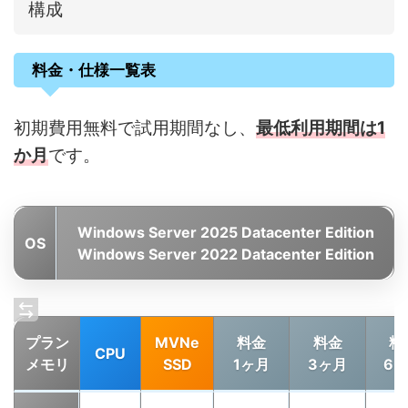
構成
料金・仕様一覧表
初期費用無料で試用期間なし、
最低利用期間は1
か月
です。
Windows Server 2025 Datacenter Edition
OS
Windows Server 2022 Datacenter Edition
プラン
MVNe
料金
料金
料
CPU
メモリ
SSD
1ヶ月
3ヶ月
6