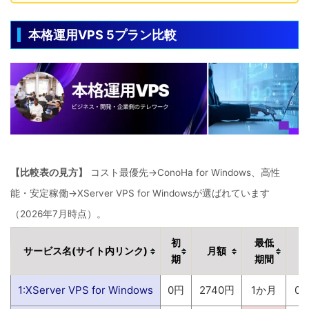
本格運用VPS 5プラン比較
【比較表の見方】
コスト最優先→ConoHa for Windows、高性
能・安定稼働→XServer VPS for Windowsが選ばれています
（2026年7月時点）。
初
最低
サービス名(サイト内リンク)
月額
期
期間
1:XServer VPS for Windows
0円
2740円
1か月
0