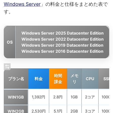
Windows Server
」の料金と仕様をまとめた表で
す。
Windows Server 2025 Datacenter Edition
Windows Server 2022 Datacenter Edition
OS
Windows Server 2019 Datacenter Edition
Windows Server 2016 Datacenter Edition
時間
メモ
プラン名
料金
CPU
SSD
課金
リ
WIN1GB
1,392円
2.8円
1GB
2コア
100G
WIN2GB
2,530円
5.1円
2GB
3コア
100G