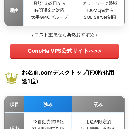
月額1,392円から
ネットワーク帯域
理由
時間課金に対応
100Mbps共有
大手GMOグループ
SQL Server制限
\ コスト重視なら断然おすすめ /
ConoHa VPS公式サイトへ>>
お名前.comデスクトップ(FX特化用
途1位)
項目
強み
弱み
FX自動売買特化
用途が限定的
理由
SLA99.99%保証
汎用開発に不向き