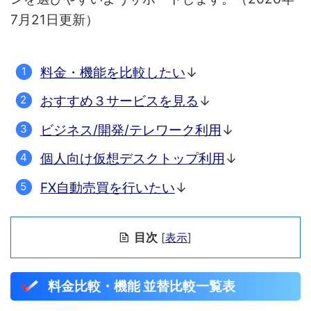
7月21日更新）
料金・機能を比較したい
↓
おすすめ３サービスを見る
↓
ビジネス/開発/テレワーク利用
↓
個人向け仮想デスクトップ利用
↓
FX自動売買を行いたい
↓
目次
[
表示
]
料金比較・機能 並替比較一覧表