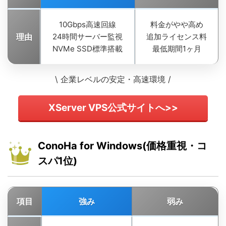
10Gbps高速回線
料金がやや高め
理由
24時間サーバー監視
追加ライセンス料
NVMe SSD標準搭載
最低期間1ヶ月
\ 企業レベルの安定・高速環境 /
XServer VPS公式サイトへ>>
ConoHa for Windows(価格重視・コ
スパ1位)
項目
強み
弱み