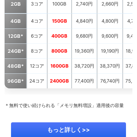
2GB
3コア
100GB
2,740円
2,660円
2,5
4GB
4コア
150GB
4,840円
4,800円
4,7
12GB*
6コア
400GB
9,680円
9,600円
9,4
24GB*
8コア
800GB
19,360円
19,190円
18,9
48GB*
12コア
1600GB
38,720円
38,370円
37,8
96GB*
24コア
2400GB
77,400円
76,740円
75,6
＊無料で使い続けられる「メモリ無料増設」適用後の容量
もっと詳しく>>