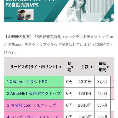
【比較表の見方】
FX自動売買特化→シンクラウドデスクトップ or
お名前.com デスクトップクラウドが選ばれています（2026年7月
時点）。
初
最低
サービス名(サイト内リンク)
月額
期
期間
1:XServer クラウドPC
0円
4301円
3か月
1
2:ABLENET 仮想デスクトップ
0円
1931円
1か月
1
3:お名前.com デスクトップ
0円
2640円
3か月
0
4:シンクラウドデスクトップ
0円
3580円
3か月
1