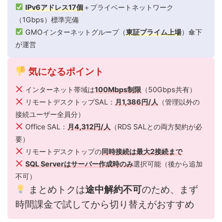
IPv6アドレス17個
＋プライベートネットワーク
（1Gbps）標準完備
GMOインターネットグループ（
東証プライム上場
）傘下
が運営
気になるポイント
インターネット帯域は
100Mbps制限
（50Gbps共有）
リモートデスクトップSAL：
月1,386円/人
（管理以外の
接続ユーザー全員分）
Office SAL：
月4,312円/人
（RDS SALとの両方契約が必
要）
リモートデスクトップの
同時接続は最大2接続まで
SQL Serverはサーバー作成時のみ
選択可能（後から追加
不可）
まとめトクは
途中解約不可
のため、まず
時間課金で試してから切り替えがおすすめ