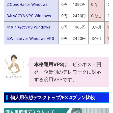
2:ConoHa for Windows
0円
1392円
0:なし
0
3:KAGOYA VPS Windows
0円
2420円
0:なし
0
4:さくらのVPS Windows
0円
1485円
3か月
1
5:Winserver Windows VPS
0円
2420円
3か月
1
本格運用VPS
は、ビジネス・開
発・企業側のテレワークに対応
もっと詳しく
する汎用VPSです。
個人用仮想デスクトップ/FX 4プラン比較