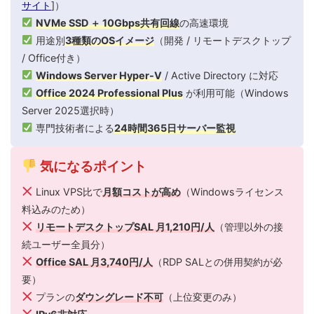
サイト
]）
NVMe SSD ＋ 10Gbps共有回線
の高速環境
用途別
3種類のOSイメージ
（開発 / リモートデスクトップ
/ Office付き）
Windows Server Hyper-V
/ Active Directory に対応
Office 2024 Professional Plus
が利用可能（Windows
Server 2025選択時）
専門技術者による
24時間365日サーバー監視
気になるポイント
Linux VPS比で
月額コストが高め
（Windowsライセンス
料込みのため）
リモートデスクトップSAL 月1,210円/人
（管理以外の接
続ユーザー全員分）
Office SAL 月3,740円/人
（RDP SALとの併用契約が必
要）
プランの
ダウングレード不可
（上位変更のみ）