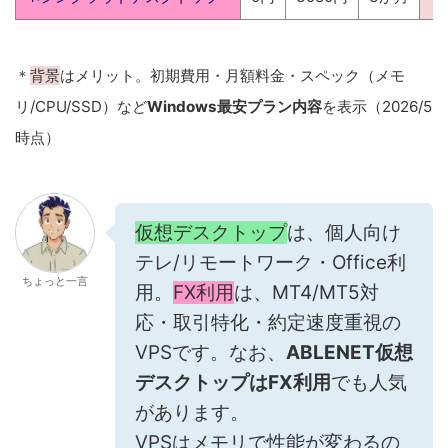
＊
背景
はメリット。初期費用・月額料金・スペック（メモ
リ/CPU/SSD）など
Windows最安プラン内容
を表示（2026/5
時点）
仮想デスクトップ
は、個人向け
テレ/リモートワーク・Office利
ちょっと一言
用。
FX利用
は、MT4/MT5対
応・取引特化・約定速度重視の
VPSです。なお、
ABLENET仮想
デスクトップはFX利用
でも人気
があります。
VPSはメモリで性能が変わるの