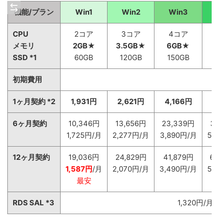
機能/プラン
Win1
Win2
Win3
CPU
2コア
3コア
4コア
8
メモリ
2GB★
3.5GB★
6GB★
1
SSD *1
60GB
120GB
150GB
初期費用
1ヶ月契約 *2
1,931円
2,621円
4,166円
6
6ヶ月契約
10,346円
13,656円
23,339円
3
1,725円/月
2,277円/月
3,890円/月
5,
12ヶ月契約
19,036円
24,829円
41,879円
63
1,587円
/月
2,070円/月
3,490円/月
5,
最安
RDS SAL *3
1,320円