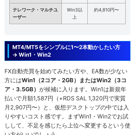
テレワーク・マルチユ
Win3以
約4,810円〜
ーザー
上
MT4/MT5をシンプルに1〜2本動かしたい方
→ Win1・Win2
FX自動売買を始めてみたい方や、EA数が少ない
方には
Win1（2コア・2GB）またはWin2（3コ
ア・3.5GB）
が候補に入ります。Win1は新規年
払いで月額1,587円（+RDS SAL 1,320円で実質
月2,907円〜）と、仮想デスクトップの中では入
りやすいコスト感です。まずWin1・Win2でお試
しして、不足を感じたら上位へ変更するという使
い方がいいでしょう。