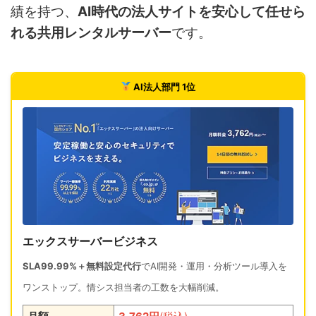
績を持つ、
AI時代の法人サイトを安心して任せら
れる共用レンタルサーバー
です。
AI法人部門 1位
エックスサーバービジネス
SLA99.99%＋無料設定代行
でAI開発・運用・分析ツール導入を
ワンストップ。情シス担当者の工数を大幅削減。