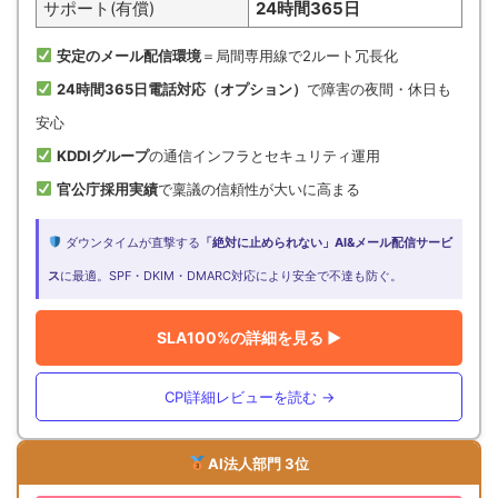
サポート(有償)
24時間365日
安定のメール配信環境
＝局間専用線で2ルート冗長化
24時間365日電話対応（オプション）
で障害の夜間・休日も
安心
KDDIグループ
の通信インフラとセキュリティ運用
官公庁採用実績
で稟議の信頼性が大いに高まる
ダウンタイムが直撃する
「絶対に止められない」AI&メール配信サービ
ス
に最適。SPF・DKIM・DMARC対応により安全で不達も防ぐ。
SLA100%の詳細を見る ▶
CPI詳細レビューを読む →
AI法人部門 3位