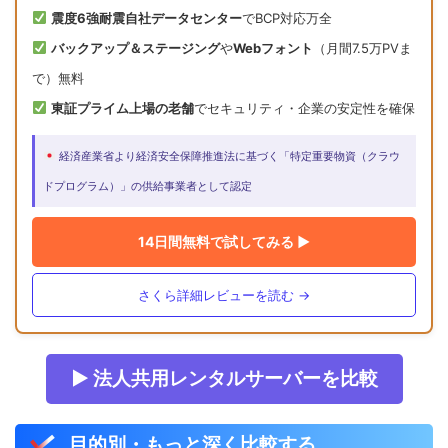
震度6強耐震自社データセンター
でBCP対応万全
バックアップ＆ステージング
や
Webフォント
（月間7.5万PVま
で）無料
東証プライム上場の老舗
でセキュリティ・企業の安定性を確保
経済産業省より経済安全保障推進法に基づく「特定重要物資（クラウ
ドプログラム）」の供給事業者として認定
14日間無料で試してみる ▶
さくら詳細レビューを読む →
▶ 法人共用レンタルサーバーを比較
目的別・もっと深く比較する