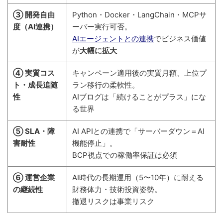
③ 開発自由
Python・Docker・LangChain・MCPサ
度（AI連携）
ーバー実行可否。
AIエージェントとの連携
でビジネス価値
が
大幅に拡大
④ 実質コス
キャンペーン適用後の実質月額、上位プ
ト・成長追随
ラン移行の柔軟性。
性
AIブログは「続けることがプラス」にな
る世界
⑤ SLA・障
AI APIとの連携で「サーバーダウン＝AI
害耐性
機能停止」。
BCP視点での稼働率保証は必須
⑥ 運営企業
AI時代の長期運用（5〜10年）に耐える
の継続性
財務体力・技術投資姿勢。
撤退リスクは事業リスク