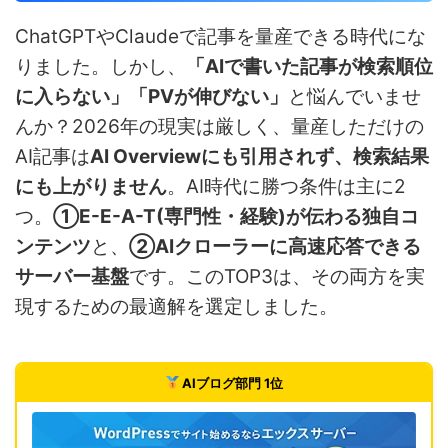
ChatGPTやClaudeで記事を量産できる時代にな
りました。しかし、
「AIで書いた記事が検索順位
に入らない」「PVが伸びない」
と悩んでいませ
んか？2026年の現実は厳しく、量産しただけの
AI記事は
AI Overviewにも引用されず、検索結果
にも上がりません
。AI時代に勝つ条件は主に2
つ。
①E-E-A-T(専門性・経験)が伝わる独自コ
ンテンツ
と、
②AIクローラーに高速応答できる
サーバー基盤
です。このTOP3は、その両方を実
現するための最適解を選定しました。
AIブログ部門 1位