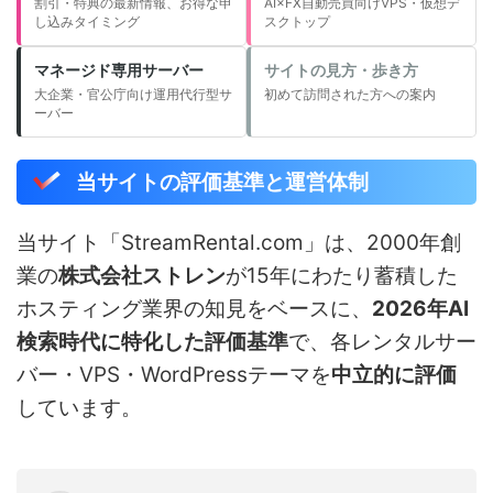
割引・特典の最新情報、お得な申
AI×FX自動売買向けVPS・仮想デ
し込みタイミング
スクトップ
マネージド専用サーバー
サイトの見方・歩き方
大企業・官公庁向け運用代行型サ
初めて訪問された方への案内
ーバー
当サイトの評価基準と運営体制
当サイト「StreamRental.com」は、2000年創
業の
株式会社ストレン
が15年にわたり蓄積した
ホスティング業界の知見をベースに、
2026年AI
検索時代に特化した評価基準
で、各レンタルサー
バー・VPS・WordPressテーマを
中立的に評価
しています。