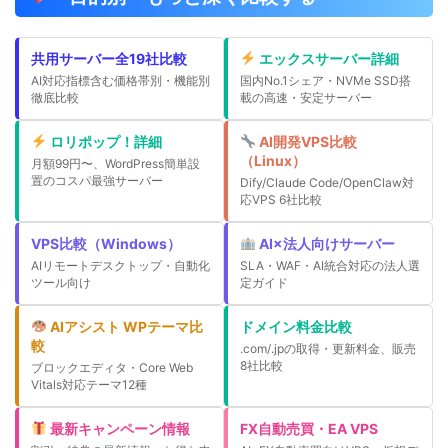
共用サーバー全19社比較
エックスサーバー詳細
AI対応指標含む価格帯別・機能別
国内No.1シェア・NVMe SSD搭
徹底比較
載の高速・安定サーバー
ロリポップ！詳細
AI開発VPS比較
（Linux）
月額99円〜、WordPress簡単設
置のコスパ最強サーバー
Dify/Claude Code/OpenClaw対
応VPS 6社比較
VPS比較（Windows）
AI×法人向けサーバー
AIリモートデスクトップ・自動化
SLA・WAF・AI統合対応の法人選
ツール向け
定ガイド
AIアシスト WPテーマ比
ドメイン料金比較
較
.com/.jpの取得・更新料金、販売
8社比較
ブロックエディタ・Core Web
Vitals対応テーマ12種
最新キャンペーン情報
FX自動売買・EA VPS