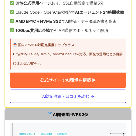
Dify公式専用ページ
あり、SSL自動設定で構築5分
Claude Code・OpenClaw対応で
AIエージェント24時間稼働
AMD EPYC＋NVMe SSD
でAI推論・データ読み書き高速
10Gbps共用広帯域
でAI API通信のボトルネック解消
国内VPSの
AI対応充実度トップクラス
。
Dify/n8n/Claude/Gemini/Codex/OpenClaw対応。開発や運用など多目的
に使える汎用VPS。
公式サイトでAI環境を構築 ▶
AI対応詳細・口コミを読む →
AI開発運用VPS 2位