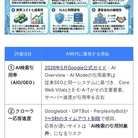
評価項目
AI時代に重視する理由
① AI検索引
2026年5月Google公式ガイド
：AI
用率
Overview・AI Modeの引用基準は
（AIO/GEO）
従来SEOと同一システムに基づき、Core
Web VitalsとE-E-A-Tがその主要要素。
サーバー速度が引用率を左右
② クローラ
Googlebot・GPTBot・PerplexityBotが
ー応答速度
1〜5秒のタイムアウト制限
で巡回。
応答が遅いサイトは「
AI検索の引用対象
外
」になるリスク