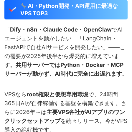
AI・Python開発・API運用に最適な
VPS TOP3
「
Dify・n8n・Claude Code・OpenClaw
でAI
エージェントを動かしたい」「LangChain・
FastAPIで自社AIサービスを開発したい」——こ
の需要が2025年後半から爆発的に増えていま
す。
共用サーバーではPython・Docker・MCP
サーバーが動かず、AI時代に完全に出遅れます
。
VPSなら
root権限と仮想専用環境
で、24時間
365日AIが自律稼働する基盤を構築できます。さ
らに2026年～は
主要VPS各社がAIアプリのワン
クリックセットアップ
を続々リリース。今がVPS
導入の絶好機です。