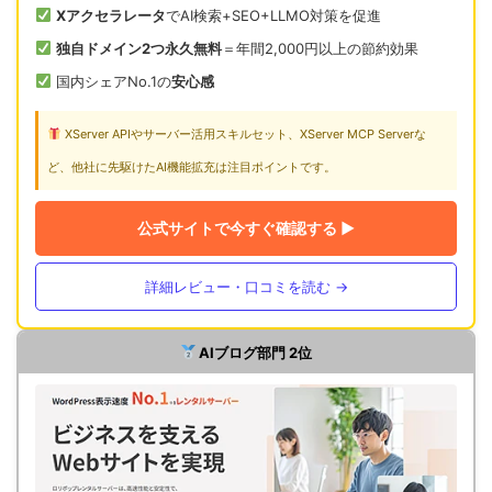
Xアクセラレータ
でAI検索+SEO+LLMO対策を促進
独自ドメイン2つ永久無料
＝年間2,000円以上の節約効果
国内シェアNo.1の
安心感
XServer APIやサーバー活用スキルセット、XServer MCP Serverな
ど、他社に先駆けたAI機能拡充は注目ポイントです。
公式サイトで今すぐ確認する ▶
詳細レビュー・口コミを読む →
AIブログ部門 2位