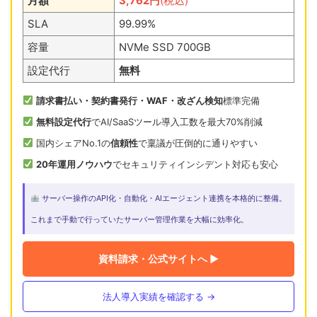
月額
3,762円
(税込)
SLA
99.99%
容量
NVMe SSD 700GB
設定代行
無料
請求書払い・契約書発行・WAF・改ざん検知
標準完備
無料設定代行
でAI/SaaSツール導入工数を最大70%削減
国内シェアNo.1の
信頼性
で稟議が圧倒的に通りやすい
20年運用ノウハウ
でセキュリティインシデント対応も安心
サーバー操作のAPI化・自動化・AIエージェント連携を本格的に整備。
これまで手動で行っていたサーバー管理作業を大幅に効率化。
資料請求・公式サイトへ ▶
法人導入実績を確認する →