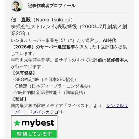
記事作成者プロフィール
佃 直毅
（Naoki Tsukuda）
株式会社ストレン 代表取締役（2000年7月創業／創
業25年）
レンタルサーバー事業を15年にわたり運営し、
AI時代
（2026年）のサーバー選定基準
を導入した中立評価を提供
しています。
早稲田大学商学部卒。当サイトのすべての評価は
監修者本人
が行っています。
【保有資格】
・SEO検定1級（全日本SEO協会)
・G検定（日本ディープラーニング協会）
・2級知的財産管理技能士（国家資格）
【監修】
国内最大級の比較メディア「マイベスト」より、
レンタルサ
ーバー
・
ドメイン
カテゴリー