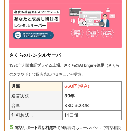
さくらのレンタルサーバ
1996年創業
東証プライム上場
。
さくらのAI Engine連携（さくら
のクラウド）
で国内完結のセキュアAI環境。
月額
660円
(税込)
運営実績
30年
容量
SSD 300GB
無料お試し
14日間
電話サポート通話料無料
でAI障害時もコールバックで電話相談