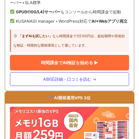
ーバー+SLA標準
GPU(H100/L4)サーバー
もコンソールから時間課金で起動
KUSANAGI manager＋WordPress対応で
AI×Webアプリ両立
「まずAIを試したい」
なら時間課金で1日100円台。超短期間や突発的
な検証・時限的な開発環境として適しています。
時間課金でAI検証を始める ▶
AI対応詳細・口コミを読む →
AI開発運用VPS 3位