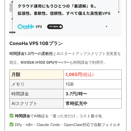
ConoHa VPS 1GBプラン
時間課金1.3円〜の柔軟性
とAIスタートアップスクリプト充実度を
両立。
NVIDIA H100 GPUサーバー
も時間課金で利用可。
月額
1,065円
(税込)
メモリ
1GB
時間課金
3.7円/時〜
AIスクリプト
常時拡充中
時間課金
でAI検証を「使った分だけ」コスト最小化
Dify・n8n・Claude Code・OpenClaw対応で自動フェイルオ