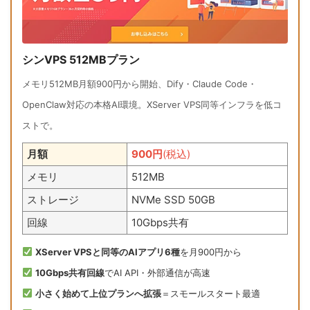
シンVPS 512MBプラン
メモリ512MB月額900円から開始、Dify・Claude Code・
OpenClaw対応の本格AI環境。XServer VPS同等インフラを低コ
ストで。
月額
900円
(税込)
メモリ
512MB
ストレージ
NVMe SSD 50GB
回線
10Gbps共有
XServer VPSと同等のAIアプリ6種
を月900円から
10Gbps共有回線
でAI API・外部通信が高速
小さく始めて上位プランへ拡張
＝スモールスタート最適