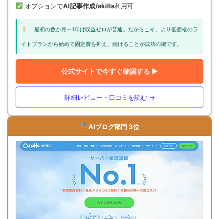
オプションで
AI記事作成/skills
利用可
「最初の数か月～1年は収益ゼロが普通」だからこそ、より低価格のラ
イトプランから始めて固定費を抑え、続けることが成功の鍵です。
公式サイトで今すぐ確認する ▶
詳細レビュー・口コミを読む →
AIブログ部門 3位