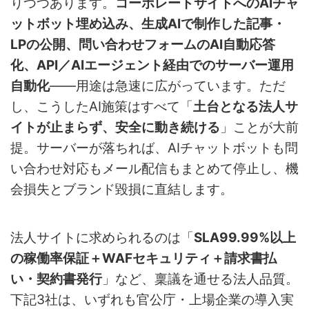
りつつあります。
コーポレートサイトへのAIチャ
ットボット埋め込み、生成AIで制作した記事・
LPの公開、問い合わせフォームのAI自動応答
化、API／AIエージェント経由でのサーバー運用
自動化
——用途は急速に広がっています。ただ
し、こうしたAI施策はすべて「
土台となる法人サ
イトが止まらず、安全に動き続ける
」ことが大前
提。サーバーが落ちれば、AIチャットボットも問
い合わせ対応もメール配信もまとめて停止し、機
会損失とブランド毀損に直結します。
法人サイトに求められるのは「
SLA99.99%以上
の稼働率保証＋WAFセキュリティ＋請求書払
い・契約書発行
」など、稟議を通せる法人品質。
下記3社は、いずれも官公庁・上場企業の導入実