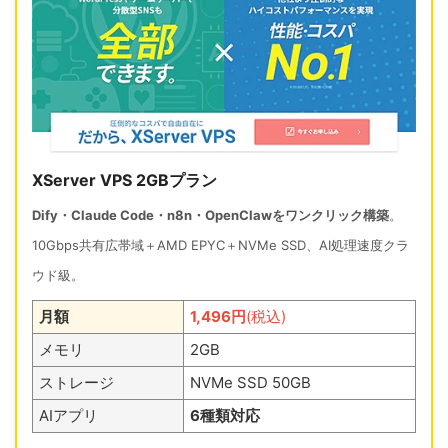
XServer VPS 2GBプラン
Dify・Claude Code・n8n・OpenClawをワンクリック構築
。
10Gbps共有広帯域＋AMD EPYC＋NVMe SSD、AI処理速度クラ
ウド級。
月額
1,496円
(税込)
メモリ
2GB
ストレージ
NVMe SSD 50GB
AIアプリ
6種類対応