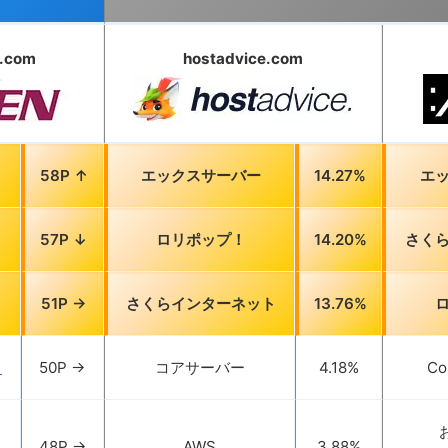
l.com
hostadvice.com
58P ↑
エックスサーバー
14.27%
エ
57P ↓
ロリポップ！
14.20%
さく
51P →
さくらインターネット
13.76%
ト
50P →
コアサーバー
4.18%
Co
48P →
AWS
3.88%