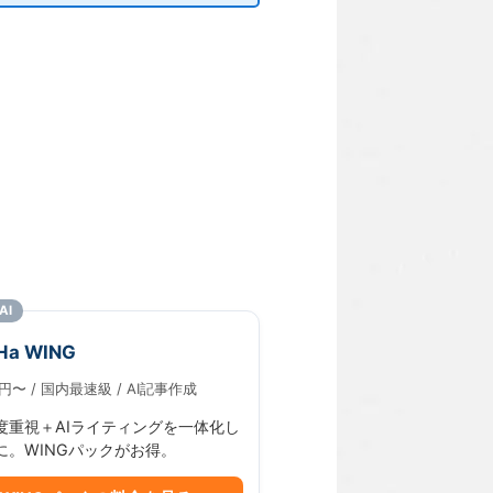
AI
Ha WING
2円〜 / 国内最速級 / AI記事作成
度重視＋AIライティングを一体化し
に。WINGパックがお得。