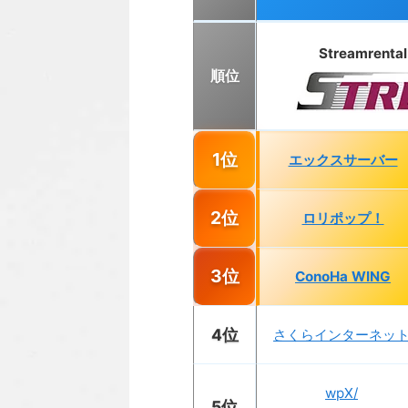
Streamrenta
順位
1位
エックスサーバー
2位
ロリポップ！
3位
ConoHa WING
4位
さくらインターネッ
wpX/
5位