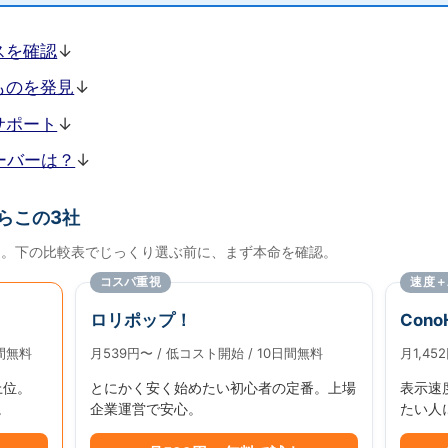
スを確認
↓
ものを発見
↓
サポート
↓
ーバーは？
↓
らこの3社
評価。下の比較表でじっくり選ぶ前に、まず本命を確認。
コスパ重視
速度＋
ロリポップ！
Cono
日間無料
月539円〜 / 低コスト開始 / 10日間無料
月1,45
上位。
とにかく安く始めたい初心者の定番。上場
表示速
。
企業運営で安心。
たい人