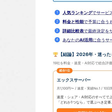
人気ランキング
でサービ
料金と性能
で予算に合う
詳細比較表
で最終決定を
あなたの
AI活用
に合うサ
【結論】2026年・迷った
19社を料金・速度・AI対応で総合
総合1位
エックスサーバー
月1,100円〜 / 速度・実績No.1 / 10
速度・シェア・AI対応のすべてで
「どれか1つなら」で選ぶべき定番