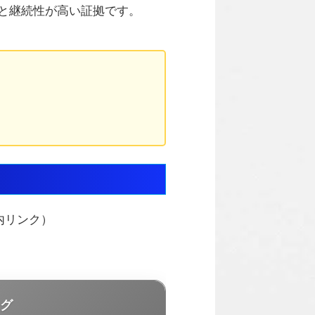
と継続性が高い証拠です。
内リンク）
グ