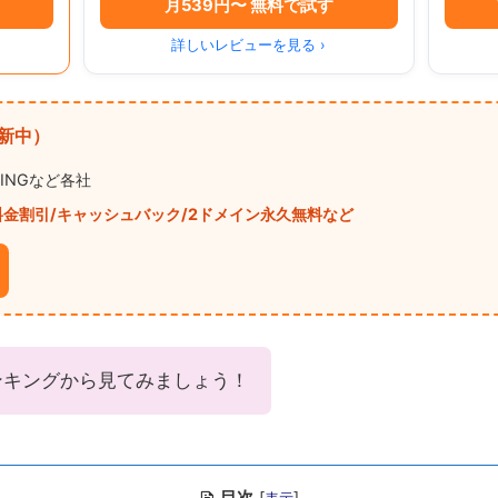
月539円〜 無料で試す
詳しいレビューを見る ›
新中）
WINGなど各社
料金割引/キャッシュバック/2ドメイン永久無料など
ンキングから見てみましょう！
目次
[
]