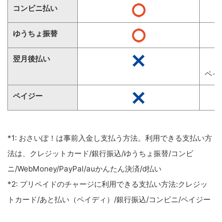
コンビニ払い
ゆうちょ振替
翌月後払い
ペイ
ペイジー
*1: おさいぽ！は事前入金し支払う方法。利用できる支払い方
法は、クレジットカード/銀行振込/ゆうちょ振替/コンビ
ニ/WebMoney/PayPal/auかんたん決済/d払い
*2: プリペイドのチャージに利用できる支払い方法:クレジッ
トカード/あと払い（ペイディ）/銀行振込/コンビニ/ペイジー