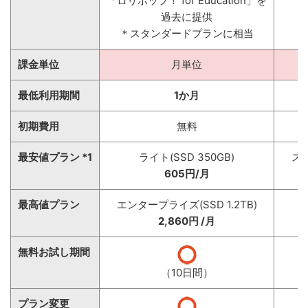
「ロリポップ！ for Education」を
過去に提供
＊スタンダードプランに相当
課金単位
月単位
最低利用期間
1か月
初期費用
無料
最安値プラン *1
ライト(SSD 350GB)
スタ
605円/月
最高値プラン
エンタープライズ(SSD 1.2TB)
2,860円 /月
無料お試し期間
（10日間）
プラン変更