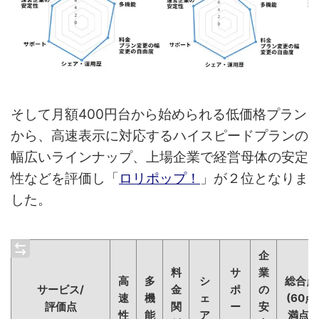
そして月額400円台から始められる低価格プラン
から、高速表示に対応するハイスピードプランの
幅広いラインナップ、上場企業で経営母体の安定
性などを評価し「
ロリポップ！
」が２位となりま
した。
企
料
サ
業
高
多
シ
総合点
サービス/
金
ポ
の
速
機
ェ
(60点
評価点
関
ー
安
性
能
ア
満点)