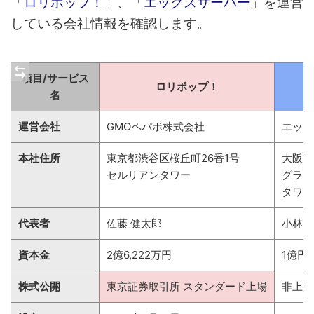
「
ロリポップ！
」、「
エックスサーバー
」を運営
している会社情報を確認します。
項目/サービス
ロリポップ！
エ
名
運営会社
GMOペパボ株式会社
エック
本社住所
東京都渋谷区桜丘町26番1号
大阪市
セルリアンタワー
グラ
タワー
代表者
佐藤 健太郎
小林 
資本金
2億6,222万円
1億円
株式公開
東京証券取引所 スタンダード上場
非上場