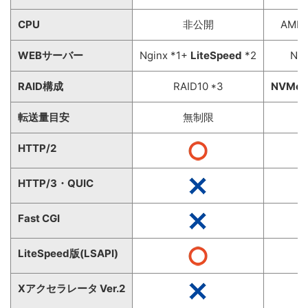
CPU
非公開
AMD 
WEBサーバー
Nginx *1+
LiteSpeed
*2
NGI
RAID構成
RAID10 *3
NVMe
R
転送量目安
無制限
無
HTTP/2
HTTP/3・QUIC
Fast CGI
LiteSpeed版(LSAPI)
Xアクセラレータ Ver.2