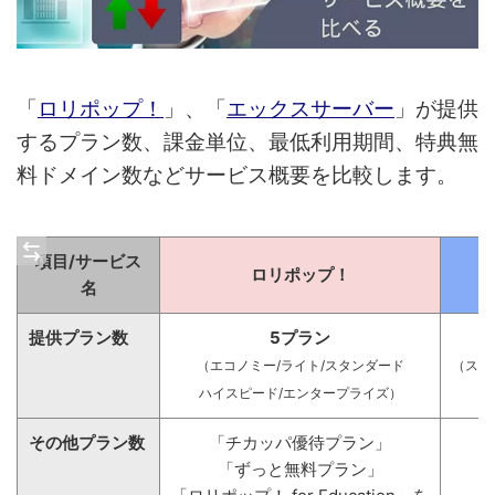
「
ロリポップ！
」、「
エックスサーバー
」が提供
するプラン数、課金単位、最低利用期間、特典無
料ドメイン数などサービス概要を比較します。
項目/サービス
ロリポップ！
名
提供プラン数
5プラン
（エコノミー/ライト
/スタンダード
（スタ
ハイスピード/エンタープライズ）
その他プラン数
「チカッパ優待プラン」
「ずっと無料プラン」