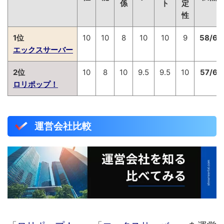
係
ト
定
性
1位
10
10
8
10
10
9
58/60
エックスサーバー
2位
10
8
10
9.5
9.5
10
57/60
ロリポップ！
運営会社比較