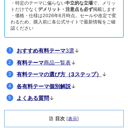
・特定のテーマに偏らない
中立的な立場
で、メリッ
トだけでなく
デメリット・注意点も必ず
掲載します
・価格・仕様は2026年6月時点。セールや改定で変
わるため、購入前に各公式サイトで最新情報をご確
認ください
おすすめ有料テーマ
3選
↓
有料テーマ
商品一覧表
↓
有料テーマの選び方（3ステップ）
↓
各有料テーマ個別解説
↓
よくある質問
↓
目次
[
表示
]