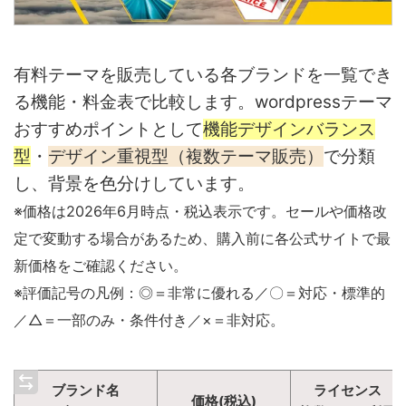
有料テーマを販売している各ブランドを一覧でき
る機能・料金表で比較します。wordpressテーマ
おすすめポイントとして
機能デザインバランス
型
・
デザイン重視型（複数テーマ販売）
で分類
し、背景を色分けしています。
※価格は2026年6月時点・税込表示です。セールや価格改
定で変動する場合があるため、購入前に各公式サイトで最
新価格をご確認ください。
※評価記号の凡例：◎＝非常に優れる／〇＝対応・標準的
／△＝一部のみ・条件付き／×＝非対応。
ブランド名
ライセンス
価格(税込)