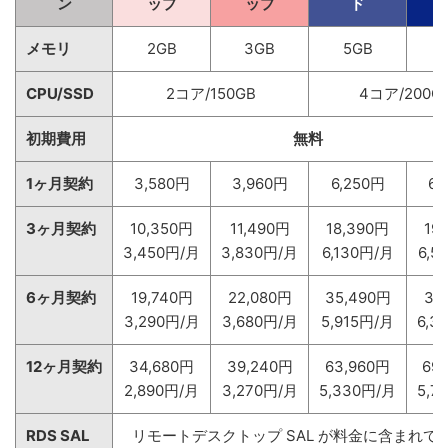
ン
ップ
ップ
ド
メモリ
2GB
3GB
5GB
CPU/SSD
2コア/150GB
4コア/200G
初期費用
無料
1ヶ月契約
3,580円
3,960円
6,250円
6,
3ヶ月契約
10,350円
11,490円
18,390円
19
3,450円/月
3,830円/月
6,130円/月
6,5
6ヶ月契約
19,740円
22,080円
35,490円
38
3,290円/月
3,680円/月
5,915円/月
6,3
12ヶ月契約
34,680円
39,240円
63,960円
69
2,890円/月
3,270円/月
5,330円/月
5,7
RDS SAL
リモートデスクトップ SAL が料金に含まれて