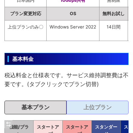
日本国内
10Gbps共有
無制限
プラン変更対応
OS
無料お試し
上位プランのみ〇
Windows Server 2022
14日間
基本料金
税込料金と仕様表です。サービス維持調整費は不
要です。(タブクリックでプラン切替)
基本プラン
上位プラン
機能/プラ
スタートア
スタートア
スタンダー
スタ