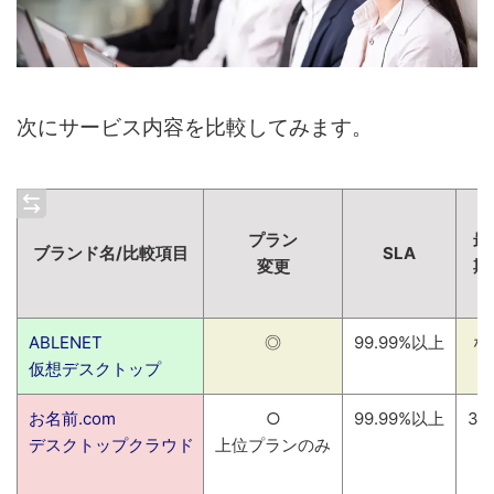
次にサービス内容を比較してみます。
プラン
最
ブランド名/比較項目
SLA
変更
期
ABLENET
◎
99.99%以上
な
仮想デスクトップ
お名前.com
○
99.99%以上
3
デスクトップクラウド
上位プランのみ