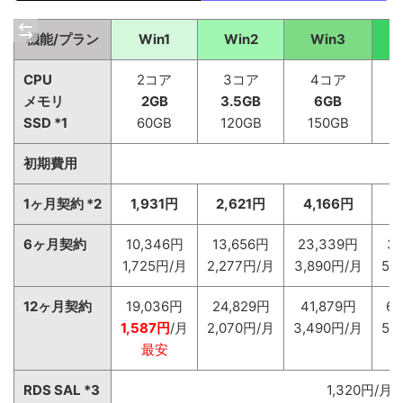
機能/プラン
Win1
Win2
Win3
CPU
2コア
3コア
4コア
メモリ
2GB
3.5GB
6GB
SSD *1
60GB
120GB
150GB
初期費用
1ヶ月契約 *2
1,931円
2,621円
4,166円
6
6ヶ月契約
10,346円
13,656円
23,339円
3
1,725円/月
2,277円/月
3,890円/月
5,
12ヶ月契約
19,036円
24,829円
41,879円
63
1,587円
/月
2,070円/月
3,490円/月
5,
最安
RDS SAL *3
1,320円