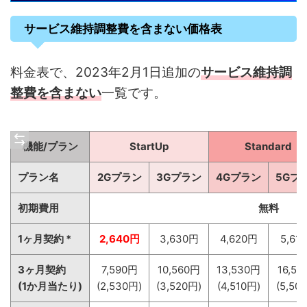
サービス維持調整費を含まない価格表
料金表で、2023年2月1日追加の
サービス維持調
整費を含まない
一覧です。
機能/プラン
StartUp
Standard
プラン名
2Gプラン
3Gプラン
4Gプラン
5Gプ
初期費用
無料
1ヶ月契約 *
2,640円
3,630円
4,620円
5,61
3ヶ月契約
7,590円
10,560円
13,530円
16,5
(1か月当たり)
(2,530円)
(3,520円)
(4,510円)
(5,50