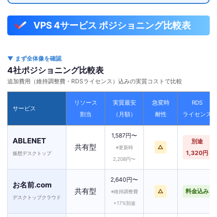
VPS 4サービス ポジショニング比較表
▼ まず全体像を確認
4社ポジショニング比較表
追加費用（維持調整費・RDSライセンス）込みの実質コストで比較
リソース
実質最安
急変時
RDS
サービス
割当
（月額）
耐性
ライセンス
1,587円〜
ABLENET
別途
共有型
△
※更新時
1,320円
仮想デスクトップ
2,208円〜
2,640円〜
お名前.com
共有型
△
料金込み
※維持調整費
デスクトップクラウド
+17%別途