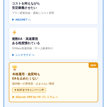
コストを抑えながら
安定稼働させたい
プラン変更自由・柔軟にコスト管理
▶ ABLENET へ
複数EA・高速重視
ある程度慣れている
10Gbps高速回線・中〜上級者向け
▶ シンクラウド へ
NEW
本格運用・急変時も
EAを止めたくない
国内唯一の専有型・止まらない環境
★ 8/27までキャンペーン中
▶ XServer VPS for FX プレミアム へ