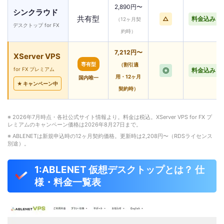
2,890円〜
シンクラウド
共有型
△
料金込み
（12ヶ月契
デスクトップ for FX
約時）
7,212円〜
XServer VPS
専有型
（割引適
for FX プレミアム
◎
料金込み
用・12ヶ月
国内唯一
★ キャンペーン中
契約時）
※ 2026年7月時点・各社公式サイト情報より。料金は税込。XServer VPS for FX プ
レミアムのキャンペーン価格は2026年8月27日まで。
※ ABLENETは新規申込時の12ヶ月契約価格。更新時は2,208円〜（RDSライセンス
別途）。
1:ABLENET 仮想デスクトップとは？ 仕
様・料金一覧表