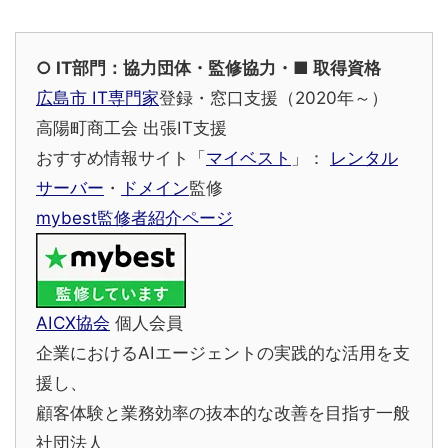
○ IT部門：協力団体・監修協力・■ 取得資格
広島市 IT専門家
登録・窓口支援（2020年～）
高陽町商工会 出張IT支援
おすすめ情報サイト「
マイベスト
」：
レンタル
サーバー
・
ドメイン
監修
mybest監修者紹介ページ
AICX協会
個人会員
企業におけるAIエージェントの実践的な活用を支
援し、
顧客体験と業務効率の抜本的な改善を目指す一般
社団法人