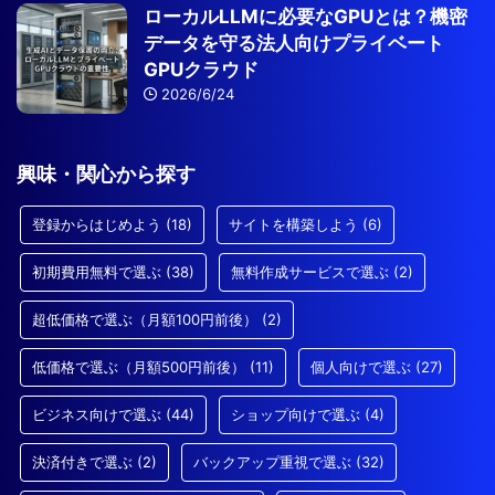
ローカルLLMに必要なGPUとは？機密
データを守る法人向けプライベート
GPUクラウド
2026/6/24
興味・関心から探す
登録からはじめよう
(18)
サイトを構築しよう
(6)
初期費用無料で選ぶ
(38)
無料作成サービスで選ぶ
(2)
超低価格で選ぶ（月額100円前後）
(2)
低価格で選ぶ（月額500円前後）
(11)
個人向けで選ぶ
(27)
ビジネス向けで選ぶ
(44)
ショップ向けで選ぶ
(4)
決済付きで選ぶ
(2)
バックアップ重視で選ぶ
(32)