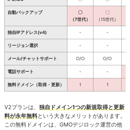
自動バックアップ
〇
〇
（7世代）
（15世代）
（
独自IPアドレス(v4)
-
-
リージョン選択
-
-
メール/チャットサポート
○/○
○/○
電話サポート
-
-
無料ドメイン（取得・更新）
1
1
V2プランは、
独自ドメイン1つの新規取得と更新
料が永年無料
という大きなメリットがあります。
この無料ドメインは、GMOデジロック運営の他