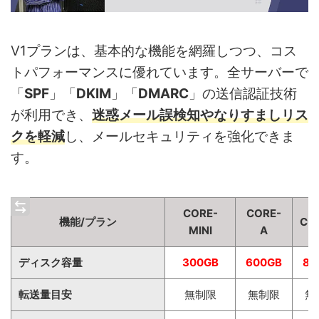
V1プランは、基本的な機能を網羅しつつ、コス
トパフォーマンスに優れています。全サーバーで
「
SPF
」「
DKIM
」「
DMARC
」の送信認証技術
が利用でき、
迷惑メール誤検知やなりすましリス
クを軽減
し、メールセキュリティを強化できま
す。
CORE-
CORE-
機能/プラン
CO
MINI
A
ディスク容量
300GB
600GB
80
転送量目安
無制限
無制限
無