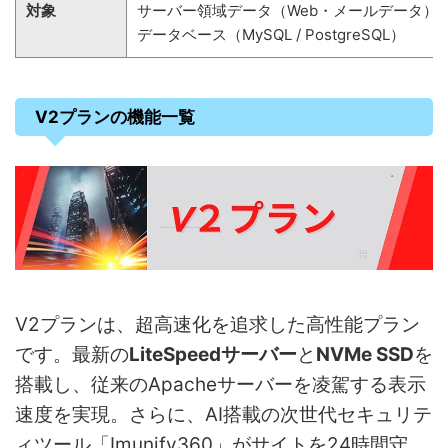
対象
サーバー領域データ（Web・メールデータ）
データベース（MySQL / PostgreSQL）
V2プランの機能一覧
V2プランは、超高速化を追求した高性能プラン
です。最新の
LiteSpeedサーバー
と
NVMe SSD
を
搭載し、従来のApacheサーバーを凌駕する表示
速度を実現。さらに、AI搭載の次世代セキュリテ
ィツール「Imunify360」がサイトを24時間守