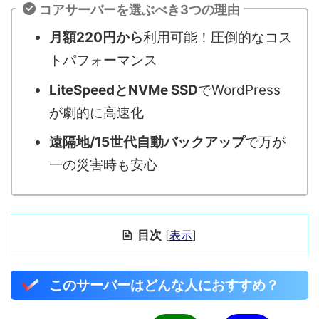
コアサーバーを選ぶべき3つの理由
月額220円から
利用可能！圧倒的なコス
トパフォーマンス
LiteSpeedとNVMe SSD
でWordPress
が劇的に高速化
遠隔地/15世代自動バックアップ
で万が
一の災害時も安心
目次
[
表示
]
このサーバーはどんな人におすすめ？