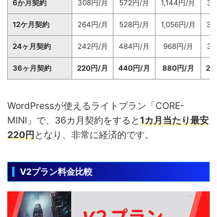
6か月契約
308円/月
572円/月
1,144円/月
3,
12ケ月契約
264円/月
528円/月
1,056円/月
3,
24ヶ月契約
242円/月
484円/月
968円/月
3,
36ヶ月契約
220円/月
440円/月
880円/月
2,
WordPressが使えるライトプラン「CORE-
MINI」で、36カ月契約をすると
1カ月当たり
最安
220円
となり、非常に経済的です。
V2プラン料金比較