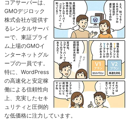
コアサーバーは、
GMOデジロック
株式会社が提供す
るレンタルサーバ
ーで、東証プライ
ム上場のGMOイ
ンターネットグル
ープの一員です。
特に、WordPress
の高速化と安定稼
働による信頼性向
上、充実したセキ
ュリティと圧倒的
な低価格に注力しています。