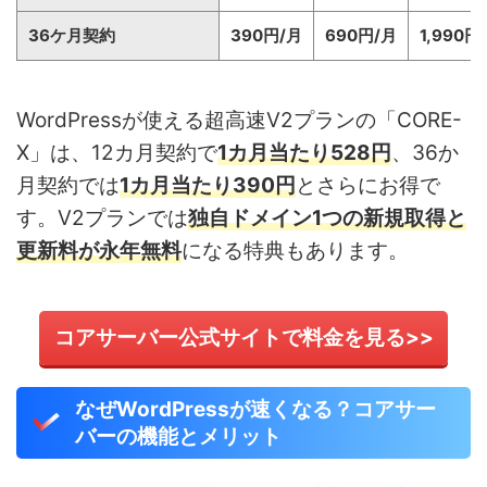
36ケ月契約
390円/月
690円/月
1,990円
WordPressが使える超高速V2プランの「CORE-
X」は、12カ月契約で
1カ月当たり528円
、36か
月契約では
1カ月当たり390円
とさらにお得で
す。V2プランでは
独自ドメイン1つの新規取得と
更新料が永年無料
になる特典もあります。
コアサーバー公式サイトで料金を見る>>
なぜWordPressが速くなる？コアサー
バーの機能とメリット