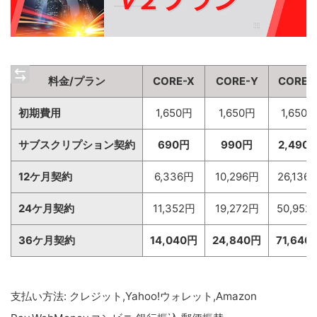
料金/プラン
CORE-X
CORE-Y
CORE-
初期費用
1,650円
1,650円
1,650
サブスクリプション契約
690円
990円
2,490
12ケ月契約
6,336円
10,296円
26,136
24ケ月契約
11,352円
19,272円
50,952
36ケ月契約
14,040円
24,840円
71,640
支払い方法: クレジット,Yahoo!ウォレット,Amazon