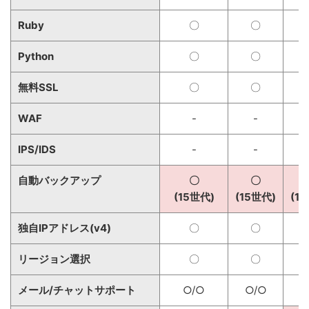
Ruby
〇
〇
Python
〇
〇
無料SSL
〇
〇
WAF
-
-
IPS/IDS
-
-
自動バックアップ
〇
〇
(15世代)
(15世代)
(1
独自IPアドレス(v4)
〇
〇
リージョン選択
〇
〇
メール/チャットサポート
○/○
○/○
○