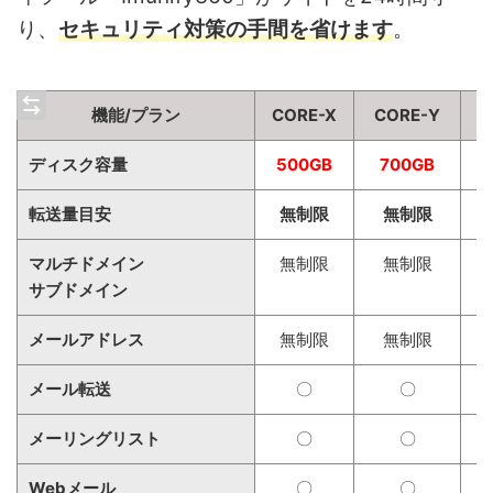
り、
セキュリティ対策の手間を省けます
。
機能/プラン
CORE-X
CORE-Y
C
ディスク容量
500GB
700GB
1
転送量目安
無制限
無制限
マルチドメイン
無制限
無制限
サブドメイン
メールアドレス
無制限
無制限
メール転送
〇
〇
メーリングリスト
〇
〇
Webメール
〇
〇