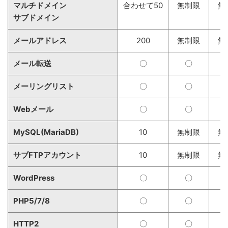
マルチドメイン
合わせて50
無制限
無
サブドメイン
メールアドレス
200
無制限
無
メール転送
〇
〇
メーリングリスト
〇
〇
Webメール
〇
〇
MySQL(MariaDB)
10
無制限
無
サブFTPアカウント
10
無制限
無
WordPress
〇
〇
PHP5/7/8
〇
〇
HTTP2
〇
〇