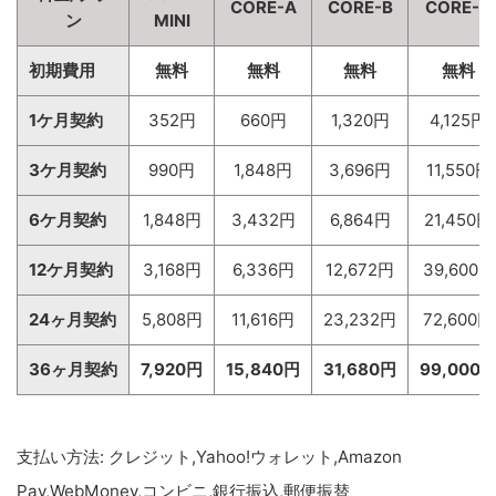
CORE-A
CORE-B
CORE-C
ン
MINI
初期費用
無料
無料
無料
無料
1ケ月契約
352円
660円
1,320円
4,125円
3ケ月契約
990円
1,848円
3,696円
11,550円
6ケ月契約
1,848円
3,432円
6,864円
21,450円
12ケ月契約
3,168円
6,336円
12,672円
39,600円
24ヶ月契約
5,808円
11,616円
23,232円
72,600円
36ヶ月契約
7,920円
15,840円
31,680円
99,000
支払い方法: クレジット,Yahoo!ウォレット,Amazon
Pay,WebMoney,コンビニ,銀行振込,郵便振替