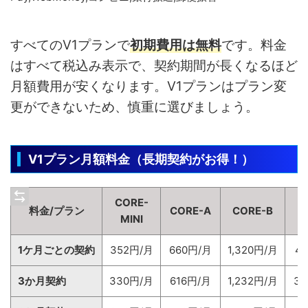
すべてのV1プランで
初期費用は無料
です。料金
はすべて税込み表示で、契約期間が長くなるほど
月額費用が安くなります。V1プランはプラン変
更ができないため、慎重に選びましょう。
V1プラン月額料金（長期契約がお得！）
CORE-
料金/プラン
CORE-A
CORE-B
C
MINI
1ケ月ごとの契約
352円/月
660円/月
1,320円/月
4,
3か月契約
330円/月
616円/月
1,232円/月
3,