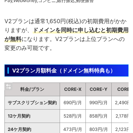
Pay,WebMoney,コンビニ,銀行振込,郵便振替
V2プランは通常1,650円(税込)の初期費用がかか
りますが、
ドメインを同時に申し込むと
初期費用
が無料
になります。V2プランは上位プランへの
変更のみ可能です。
V2プラン月額料金（ドメイン無料特典も）
料金/プラン
CORE-X
CORE-Y
CORE-
サブスクリプション契約
690円/月
990円/月
2,490円
12ケ月契約
528円/月
858円/月
2,178円
24ケ月契約
473円/月
803円/月
2,123円