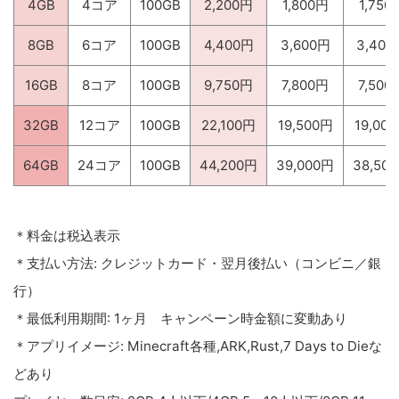
4GB
4コア
100GB
2,200円
1,800円
1,750
8GB
6コア
100GB
4,400円
3,600円
3,400
16GB
8コア
100GB
9,750円
7,800円
7,500
32GB
12コア
100GB
22,100円
19,500円
19,00
64GB
24コア
100GB
44,200円
39,000円
38,50
＊料金は税込表示
＊支払い方法: クレジットカード・翌月後払い（コンビニ／銀
行）
＊最低利用期間: 1ヶ月 キャンペーン時金額に変動あり
＊アプリイメージ: Minecraft各種,ARK,Rust,7 Days to Dieな
どあり