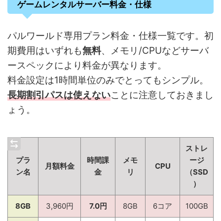
ゲームレンタルサーバー料金・仕様
パルワールド専用プラン料金・仕様一覧です。初
期費用はいずれも
無料
、メモリ/CPUなどサーバ
ースペックにより料金が異なります。
料金設定は1時間単位のみでとってもシンプル。
長期割引パスは使えない
ことに注意しておきまし
ょう。
ストレ
プラ
時間課
メモ
ージ
月額料金
CPU
ン名
金
リ
（SSD
）
8GB
3,960円
7.0円
8GB
6コア
100GB