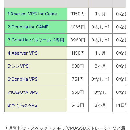
1:Xserver VPS for Game
1150円
1ヶ月
0:なし
2:ConoHa for GAME
1065円
0:なし *1
0:なし
3:ConoHa パルワールド専用
3960円
0:なし *1
0:なし
4:Xserver VPS
1150円
1ヶ月
0:なし
5:シンVPS
900円
3か月
0:なし
6:ConoHa VPS
751円
0:なし *1
0:なし
7:KAGOYA VPS
550円
0:なし
0:なし
8:さくらのVPS
643円
3か月
14日間
＊
月額料金・スペック（メモリ/CPU/SSDストレージ）など
最