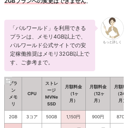
2GBプランへの変更はできません
。
「パルワールド」を利用できる
プランは、メモリ4GB以上で、
もっと詳しく
パルワールド公式サイトでの安
定稼働推奨はメモリ32GB以上で
す、ご参考まで。
プラ
ストレ
月額料金
月額料金
月額料
ン
ージ
CPU
（1ヶ
（12ヶ
（24
メモ
MVNe
月）
月）
月）
リ
SSD
2GB
3コア
50GB
1,150円
900円
870