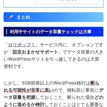
まとめ
利用中サイトのデータ容量チェックは大事
「
ロリポップ！
」サービス内に、オプションです
が「
設定おまかせサポート
」でデータ容量の大き
いWordPressサイトを引っ越しできるのは大変
便利です。
しかし、5GB前後以上のWordPress移行は
断ら
れる可能性が非常に高い
ので、移転前に事前に
デ
ータ容量を把握
しておくこと、断られた場合
どの
ように進めるか検討
しておくことはとても重要な