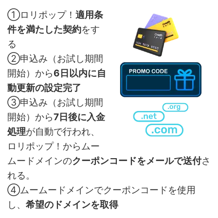
①ロリポップ！
適用条
件を満たした契約
をす
る
②申込み（お試し期間
開始）から
6日以内に自
動更新の設定完了
③申込み（お試し期間
開始）から
7日後に入金
処理
が自動で行われ、
ロリポップ！からムー
ムードメインの
クーポンコードをメールで送付
さ
れる。
④ムームードメインでクーポンコードを使用
し、
希望のドメインを取得