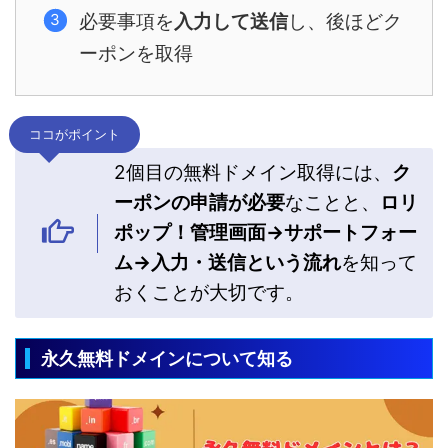
必要事項を
入力して送信
し、後ほどク
ーポンを取得
ココがポイント
2個目の無料ドメイン取得には、
ク
ーポンの申請が必要
なことと、
ロリ
ポップ！管理画面→サポートフォー
ム→入力・送信という流れ
を知って
おくことが大切です。
永久無料ドメインについて知る