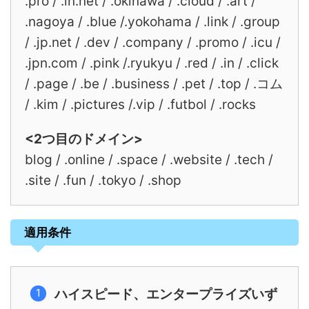
.pro / .in.net / .okinawa / .cloud / .art /
.nagoya / .blue /.yokohama / .link / .group
/ .jp.net / .dev / .company / .promo / .icu /
.jpn.com / .pink /.ryukyu / .red / .in / .click
/ .page / .be / .business / .pet / .top / .コム
/ .kim / .pictures /.vip / .futbol / .rocks
<2つ目のドメイン>
blog / .online / .space / .website / .tech /
.site / .fun / .tokyo / .shop
適用条件
ハイスピード、エンタープライズいず