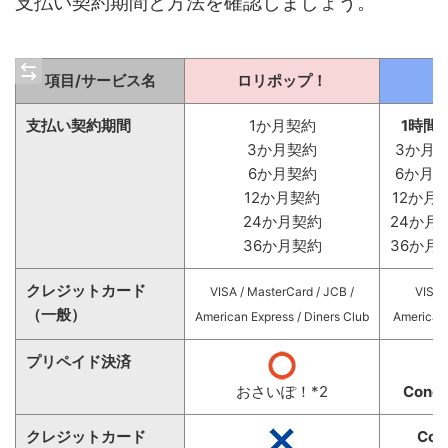
支払い契約期間と方法を確認しましょう。
項目/サービス名
ロリポップ！
C
支払い契約期間
1か月契約
1時間
3か月契約
3か月契
6か月契約
6か月契
12か月契約
12か月
24か月契約
24か月
36か月契約
36か月
クレジットカード
VISA / MasterCard / JCB /
VISA 
（一般）
American Express / Diners Club
American 
プリペイド決済
おさいぽ！*2
Con
クレジットカード
Co