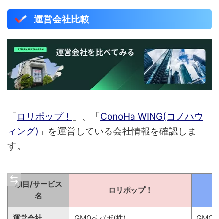
運営会社比較
「
ロリポップ！
」、「
ConoHa WING(コノハウ
ィング)
」を運営している会社情報を確認しま
す。
項目/サービス
ロリポップ！
名
運営会社
GMOペパボ(株)
GMO