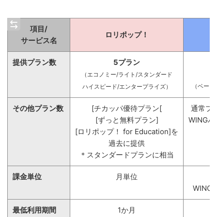
項目/
ロリポップ！
サービス名
提供プラン数
5プラン
W
（エコノミー/ライト
/スタンダード
（ベーシ
ハイスピード/エンタープライズ）
その他プラン数
[チカッパ優待プラン[
通常プ
[ずっと無料プラン]
WING
[ロリポップ！ for Education]を
（
過去に提供
＊スタンダードプランに相当
課金単位
月単位
WING
最低利用期間
1か月