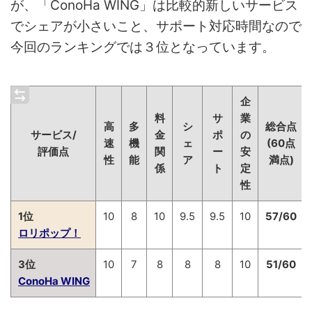
が、「ConoHa WING」は比較的新しいサービス
でシェアが小さいこと、サポート対応時間なので
今回のランキングでは３位となっています。
企
料
サ
業
高
多
シ
総合点
サービス/
金
ポ
の
速
機
ェ
(60点
評価点
関
ー
安
性
能
ア
満点)
係
ト
定
性
1位
10
8
10
9.5
9.5
10
57/60
ロリポップ！
3位
10
7
8
8
8
10
51/60
ConoHa WING