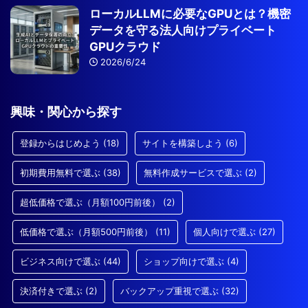
ローカルLLMに必要なGPUとは？機密
データを守る法人向けプライベート
GPUクラウド
2026/6/24
興味・関心から探す
登録からはじめよう
(18)
サイトを構築しよう
(6)
初期費用無料で選ぶ
(38)
無料作成サービスで選ぶ
(2)
超低価格で選ぶ（月額100円前後）
(2)
低価格で選ぶ（月額500円前後）
(11)
個人向けで選ぶ
(27)
ビジネス向けで選ぶ
(44)
ショップ向けで選ぶ
(4)
決済付きで選ぶ
(2)
バックアップ重視で選ぶ
(32)