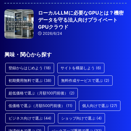
ローカルLLMに必要なGPUとは？機密
データを守る法人向けプライベート
GPUクラウド
2026/6/24
興味・関心から探す
登録からはじめよう
(18)
サイトを構築しよう
(6)
初期費用無料で選ぶ
(38)
無料作成サービスで選ぶ
(2)
超低価格で選ぶ（月額100円前後）
(2)
低価格で選ぶ（月額500円前後）
(11)
個人向けで選ぶ
(27)
ビジネス向けで選ぶ
(44)
ショップ向けで選ぶ
(4)
決済付きで選ぶ
(2)
バックアップ重視で選ぶ
(32)