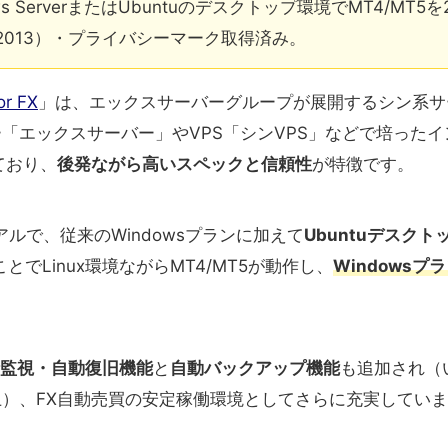
s ServerまたはUbuntuのデスクトップ環境でMT4/MT
001:2013）・プライバシーマーク取得済み。
 FX
」は、エックスサーバーグループが展開するシン系サ
「エックスサーバー」やVPS「シンVPS」などで培ったイ
ており、
後発ながら高いスペックと信頼性
が特徴です。
アルで、従来のWindowsプランに加えて
Ubuntuデスクト
とでLinux環境ながらMT4/MT5が動作し、
Windows
常時監視・自動復旧機能
と
自動バックアップ機能
も追加され（い
）、FX自動売買の安定稼働環境としてさらに充実してい