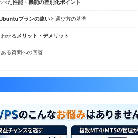
比べた
性能・機能の差別化ポイント
Ubuntuプランの違い
と選び方の基準
らわかる
メリット・デメリット
くある質問への回答