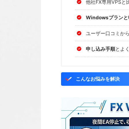
他社FX専用VPSと
Windowsプランと
ユーザー口コミか
申し込み手順
とよ
こんなお悩みを解決