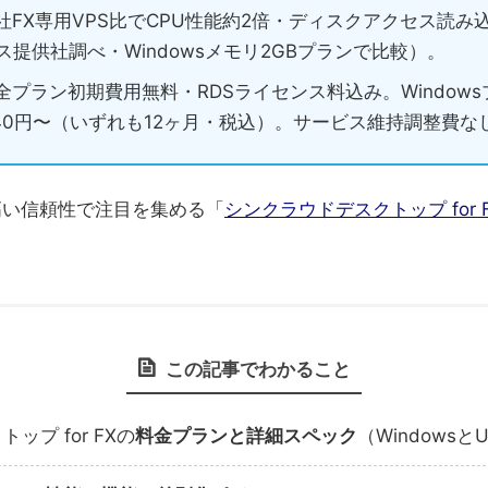
社FX専用VPS比でCPU性能約2倍・ディスクアクセス読み込
ス提供社調べ・Windowsメモリ2GBプランで比較）。
全プラン初期費用無料・RDSライセンス料込み。Windows
1,840円〜（いずれも12ヶ月・税込）。サービス維持調整費な
高い信頼性で注目を集める「
シンクラウドデスクトップ for 
。
この記事でわかること
ップ for FXの
料金プランと詳細スペック
（Windowsと