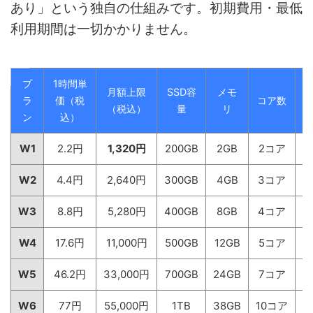
あり」という独自の仕組みです。初期費用・最低
利用期間は一切かかりません。
プ
1時間単
月額上限
SSD容
メモ
転
ラ
価（税
コア数
（税込）
量
リ
ン
込）
W1
2.2円
1,320円
200GB
2GB
2コア
1
W2
4.4円
2,640円
300GB
4GB
3コア
1
W3
8.8円
5,280円
400GB
8GB
4コア
2
W4
17.6円
11,000円
500GB
12GB
5コア
3
W5
46.2円
33,000円
700GB
24GB
7コア
3
W6
77円
55,000円
1TB
38GB
10コア
4