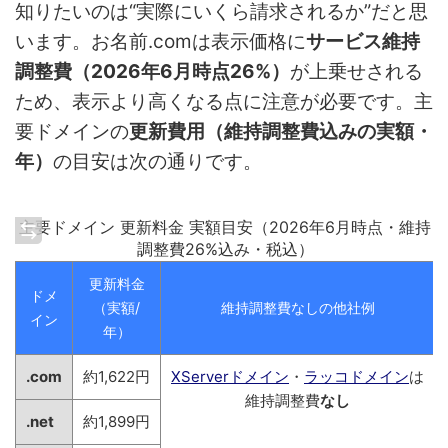
知りたいのは“実際にいくら請求されるか”だと思
います。お名前.comは表示価格に
サービス維持
調整費（2026年6月時点26%）
が上乗せされる
ため、表示より高くなる点に注意が必要です。主
要ドメインの
更新費用（維持調整費込みの実額・
年）
の目安は次の通りです。
主要ドメイン 更新料金 実額目安（2026年6月時点・維持
調整費26%込み・税込）
更新料金
ドメ
（実額/
維持調整費なしの他社例
イン
年）
.com
約1,622円
XServerドメイン
・
ラッコドメイン
は
維持調整費
なし
.net
約1,899円