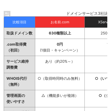
ドメインサービス3社比較
比較項目
お名前.com
XServ
取扱ドメイン数
630種類以上
250
.com取得費
0円
1
（初回）
(1個目・キャンペーン）
サービス維持
あり（約20%～）
調整費
WHOIS代行
○（取得時同時のみ無料）
○（いつ
（無料）
管理画面の
△（機能多いが複雑）
○（シ
使いやすさ