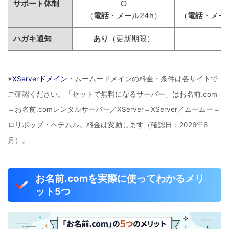
サポート体制
○
（
電話
・メール24h）
（
電話
・メー
ハガキ通知
あり
（更新期限）
※
XServerドメイン
・ムームードメインの料金・条件は各サイトで
ご確認ください。「セットで無料になるサーバー」はお名前.com
＝お名前.comレンタルサーバー／XServer＝XServer／ムームー＝
ロリポップ・ヘテムル。料金は変動します（確認日：2026年6
月）。
お名前.comを実際に使ってわかるメリ
ット5つ