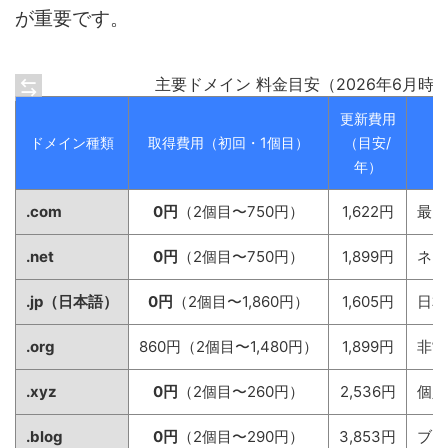
が重要です。
主要ドメイン 料金目安（2026年6月時
更新費用
ドメイン種類
取得費用（初回・1個目）
（目安/
年）
.com
0円
（2個目〜750円）
1,622円
最も
.net
0円
（2個目〜750円）
1,899円
ネッ
.jp（日本語）
0円
（2個目〜1,860円）
1,605円
日本
.org
860円（2個目〜1,480円）
1,899円
非営
.xyz
0円
（2個目〜260円）
2,536円
個人
.blog
0円
（2個目〜290円）
3,853円
ブロ