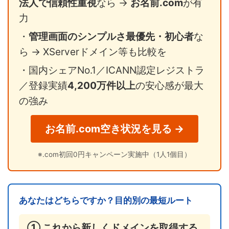
法人で信頼性重視
なら →
お名前.com
が有
力
・
管理画面のシンプルさ最優先・初心者
な
ら → XServerドメイン等も比較を
・国内シェアNo.1／ICANN認定レジストラ
／登録実績
4,200万件以上
の安心感が最大
の強み
お名前.com空き状況を見る →
※.com初回0円キャンペーン実施中（1人1個目）
あなたはどちらですか？目的別の最短ルート
① これから新しくドメインを取得する