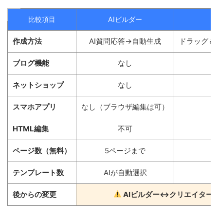
比較項目
AIビルダー
作成方法
AI質問応答→自動生成
ドラッグ＆
ブログ機能
なし
ネットショップ
なし
スマホアプリ
なし（ブラウザ編集は可）
HTML編集
不可
ページ数（無料）
5ページまで
テンプレート数
AIが自動選択
後からの変更
AIビルダー↔クリエイター