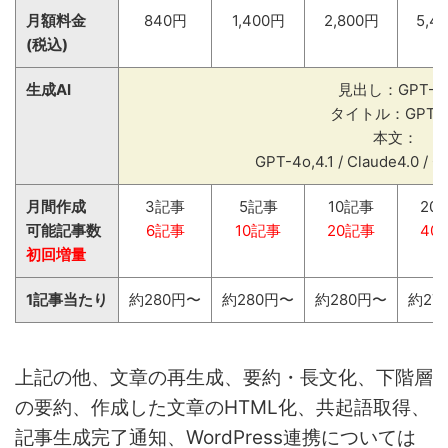
月額料金
840円
1,400円
2,800円
5,4
(税込)
生成AI
見出し：GPT-4
タイトル：GPT-
本文：
GPT-4o,4.1 / Claude4.0 / G
月間作成
3記事
5記事
10記事
20
可能記事数
6記事
10記事
20記事
40
初回増量
1記事当たり
約280円〜
約280円〜
約280円〜
約27
上記の他、文章の再生成、要約・長文化、下階層
の要約、作成した文章のHTML化、共起語取得、
記事生成完了通知、WordPress連携については