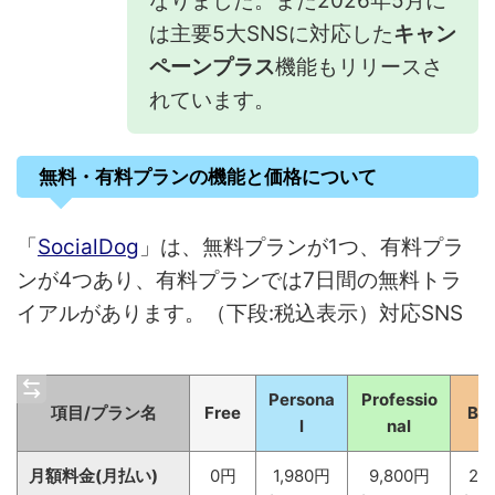
なりました。また2026年5月に
は主要5大SNSに対応した
キャン
ペーンプラス
機能もリリースさ
れています。
無料・有料プランの機能と価格について
「
SocialDog
」は、無料プランが1つ、有料プラ
ンが4つあり、有料プランでは7日間の無料トラ
イアルがあります。（下段:税込表示）対応SNS
Persona
Professio
項目/プラン名
Free
Bus
l
nal
月額料金(月払い)
0円
1,980円
9,800円
29