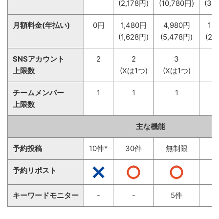
(2,178円)
(10,780円)
(32
月額料金(年払い)
0円
1,480円
4,980円
19
(1,628円)
(5,478円)
(21
SNSアカウント
2
2
3
上限数
(Xは1つ)
(Xは1つ)
チームメンバー
1
1
1
上限数
主な機能
予約投稿
10件*
30件
無制限
無
予約リポスト
キーワードモニター
-
-
5件