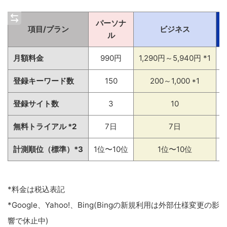
パーソナ
項目/プラン
ビジネス
ル
月額料金
990円
1,290円～5,940円 *1
登録キーワード数
150
200～1,000 *1
登録サイト数
3
10
無料トライアル *2
7日
7日
計測順位（標準）*3
1位〜10位
1位〜10位
*料金は税込表記
*Google、Yahoo!、Bing(Bingの新規利用は外部仕様変更の影
響で休止中)