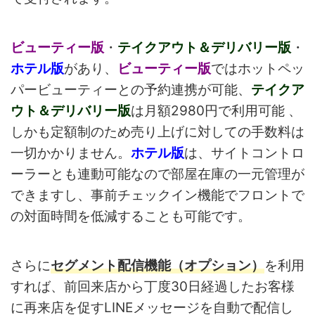
ビューティー版
・
テイクアウト＆デリバリー版
・
ホテル版
があり、
ビューティー版
ではホットペッ
パービューティーとの予約連携が可能、
テイクア
ウト＆デリバリー版
は月額2980円で利用可能 、
しかも定額制のため売り上げに対しての手数料は
一切かかりません。
ホテル版
は、サイトコントロ
ーラーとも連動可能なので部屋在庫の一元管理が
できますし、事前チェックイン機能でフロントで
の対面時間を低減することも可能です。
さらに
セグメント配信機能（オプション）
を利用
すれば、前回来店から丁度30日経過したお客様
に再来店を促すLINEメッセージを自動で配信し