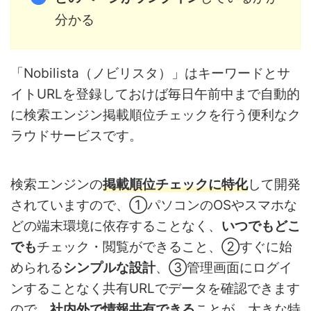
分かる
「Nobilista（ノビリスタ）」はキーワードとサ
イトURLを登録しておけば毎日午前中まで自動的
に検索エンジン掲載順位チェックを行う便利なク
ラウドサービスです。
検索エンジンの
掲載順位チェックに特化
して開発
されていますので、①パソコンのOSやスマホな
どの端末環境に依存することなく、
いつでもどこ
でも
チェック・閲覧ができること、②すぐに始
められる
シンプルな設計
、③管理画面にログイ
ンすることなく共有URLでデータを確認できます
ので、
社内外で情報共有できる
ことが、大きな特