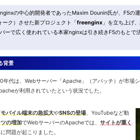
、nginxの中心的開発者であったMaxim Dounin氏が、F
（フォーク）させた新プロジェクト「
freenginx
」を立ち上げ、
バーで広く使われている本家nginxは引き続きF5のもと
る背景
0年代は、Webサーバー「Apache」（アパッチ）が市場
pacheが利用されていたという状況でした。
ど
モバイル端末の急拡大
や
SNSの登場
、YouTubeなど動
ンツの増加
でWebサーバーのApacheでは、
サイトが重く
体に問題が起こりました。