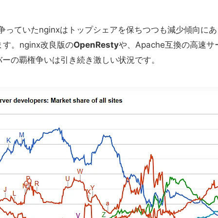
く争っていたnginxはトップシェアを保ちつつも減少傾向に
す。nginx改良版の
OpenResty
や、Apache互換の高速
バーの覇権争いは引き続き激しい状況です。