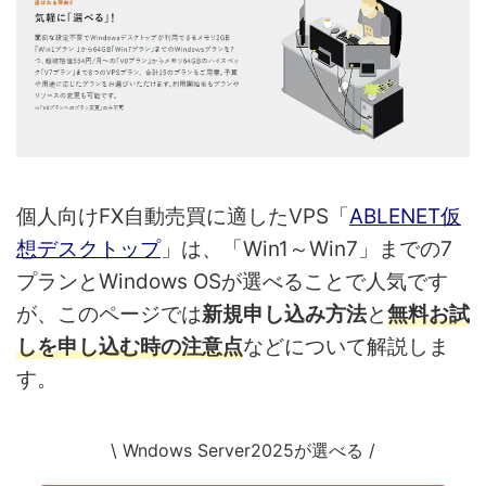
個人向けFX自動売買に適したVPS「
ABLENET仮
想デスクトップ
」は、「Win1～Win7」までの7
プランとWindows OSが選べることで人気です
が、このページでは
新規申し込み方法
と
無料お試
しを申し込む時の注意点
などについて解説しま
す。
\ Wndows Server2025が選べる /