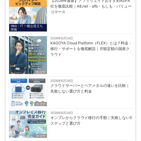
【2026年最新】アフィリエイトおすすめASP4
社を徹底比較｜A8.net・afb・もしも・バリュー
コマース
Web・IT 一般お役立ち
情報
2026年6月24日
KAGOYA Cloud Platform（FLEX）とは？料金・
移行・サポートを徹底解説｜月額定額の国産ク
ラウド
カゴヤ
2026年6月24日
クラウドサーバーとベアメタルの違いを比較｜
失敗しない選び方と料金
カゴヤ
2026年6月24日
オンプレからクラウド移行の手順｜失敗しない5
ステップと選び方
カゴヤ