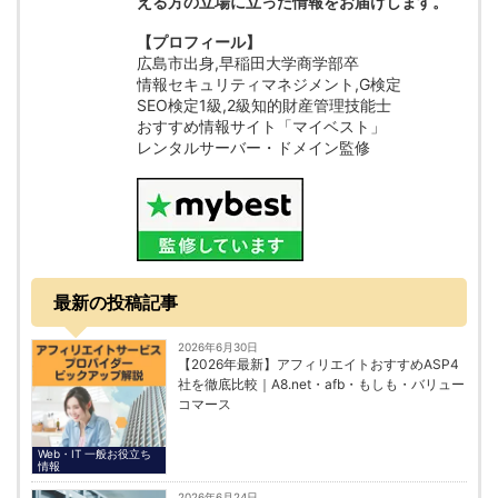
える方の立場に立った情報をお届けします。
【プロフィール】
広島市出身,早稲田大学商学部卒
情報セキュリティマネジメント,G検定
SEO検定1級,2級知的財産管理技能士
おすすめ情報サイト「マイベスト」
レンタルサーバー・ドメイン監修
最新の投稿記事
2026年6月30日
【2026年最新】アフィリエイトおすすめASP4
社を徹底比較｜A8.net・afb・もしも・バリュー
コマース
Web・IT 一般お役立ち
情報
2026年6月24日