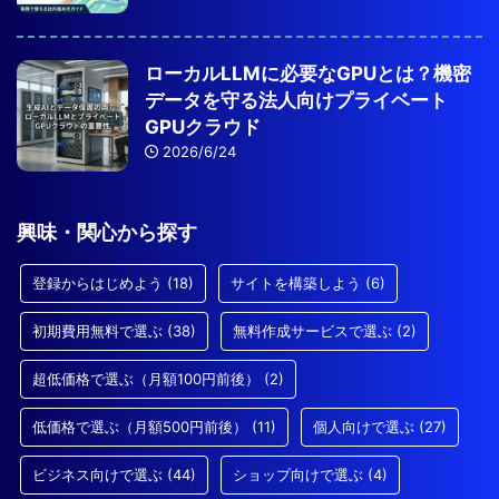
ローカルLLMに必要なGPUとは？機密
データを守る法人向けプライベート
GPUクラウド
2026/6/24
興味・関心から探す
登録からはじめよう
(18)
サイトを構築しよう
(6)
初期費用無料で選ぶ
(38)
無料作成サービスで選ぶ
(2)
超低価格で選ぶ（月額100円前後）
(2)
低価格で選ぶ（月額500円前後）
(11)
個人向けで選ぶ
(27)
ビジネス向けで選ぶ
(44)
ショップ向けで選ぶ
(4)