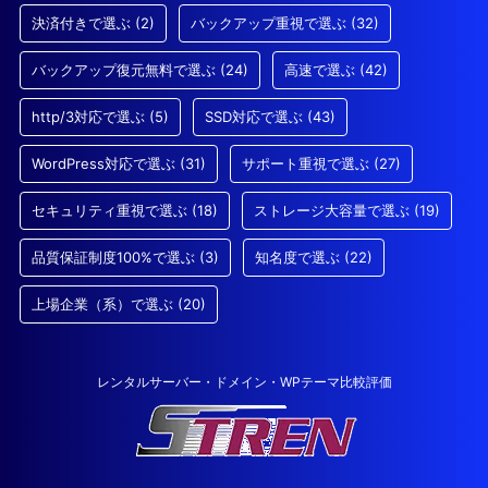
決済付きで選ぶ
(2)
バックアップ重視で選ぶ
(32)
バックアップ復元無料で選ぶ
(24)
高速で選ぶ
(42)
http/3対応で選ぶ
(5)
SSD対応で選ぶ
(43)
WordPress対応で選ぶ
(31)
サポート重視で選ぶ
(27)
セキュリティ重視で選ぶ
(18)
ストレージ大容量で選ぶ
(19)
品質保証制度100%で選ぶ
(3)
知名度で選ぶ
(22)
上場企業（系）で選ぶ
(20)
レンタルサーバー・ドメイン・WPテーマ比較評価