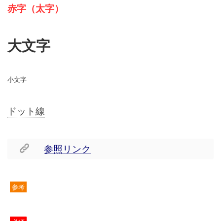
赤字（太字）
大文字
小文字
ドット線
参照リンク
参考