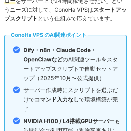
ロー
をサーバー上で24時間稼働させたい」とい
うニーズに対して、ConoHa VPSは
スタートアッ
プスクリプト
という仕組みで応えています。
ConoHa VPS のAI関連ポイント
Dify・n8n・Claude Code・
OpenClawなど
のAI関連ツールをスタ
ートアップスクリプトで自動セットア
ップ（2025年10月〜公式提供）
サーバー作成時にスクリプトを選ぶだ
けで
コマンド入力なし
で環境構築が完
了
NVIDIA H100 / L4搭載GPUサーバー
も
時間課金で利用可能（別途審査あり）