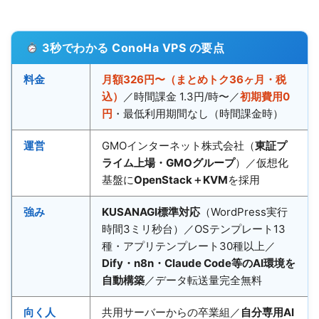
3秒でわかる ConoHa VPS の要点
料金
月額326円〜（まとめトク36ヶ月・税
込）
／時間課金 1.3円/時〜／
初期費用0
円
・最低利用期間なし（時間課金時）
運営
GMOインターネット株式会社（
東証プ
ライム上場・GMOグループ
）／仮想化
基盤に
OpenStack＋KVM
を採用
強み
KUSANAGI標準対応
（WordPress実行
時間3ミリ秒台）／OSテンプレート13
種・アプリテンプレート30種以上／
Dify・n8n・Claude Code等のAI環境を
自動構築
／データ転送量完全無料
向く人
共用サーバーからの卒業組／
自分専用AI