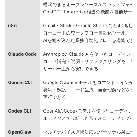
構築できるオープンソースAIプラットフォー
ChatGPT Enterprise相当の機能を自前
n8n
Gmail・Slack・Google Sheetsなど40
ローコードのワークフロー自動化ツール。
AIを組み込んだ業務自動化フローを構築でき
Claude Code
AnthropicのClaude AIを使ったコーディン
コード補完・説明・リファクタリングを、エ
サーバー上から実行できる
Gemini CLI
GoogleのGeminiモデルをコマンドライン
要約・翻訳・コード生成・画像理解などをSS
実行できる
Codex CLI
OpenAIのCodexモデルを使ったコーディング
エディタと切り離した形でAIコーディング補
OpenClaw
マルチデバイス連携対応のパーソナルAIエー