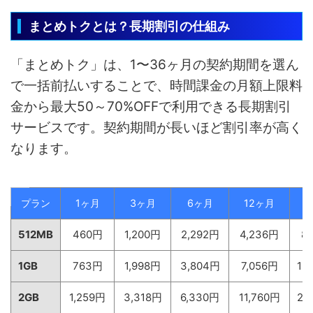
まとめトクとは？長期割引の仕組み
「まとめトク」は、1〜36ヶ月の契約期間を選ん
で一括前払いすることで、時間課金の月額上限料
金から最大50～70%OFFで利用できる長期割引
サービスです。契約期間が長いほど割引率が高く
なります。
プラン
1ヶ月
3ヶ月
6ヶ月
12ヶ月
2
512MB
460円
1,200円
2,292円
4,236円
8
1GB
763円
1,998円
3,804円
7,056円
13
2GB
1,259円
3,318円
6,330円
11,760円
22