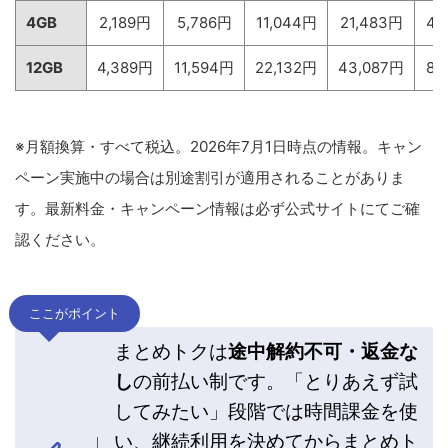
4GB
2,189円
5,786円
11,044円
21,483円
41
12GB
4,389円
11,594円
22,132円
43,087円
81
※月額換算・すべて税込。2026年7月1日時点の情報。キャン
ペーン実施中の場合は別途割引が適用されることがありま
す。最新料金・キャンペーン情報は必ず公式サイトにてご確
認ください。
ここがポイント
まとめトクは
途中解約不可・返金な
し
の前払い制です。「とりあえず試
してみたい」段階では時間課金を使
い、継続利用を決めてからまとめト