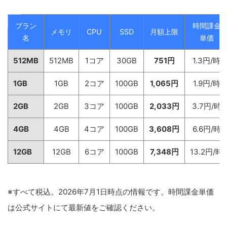
プラン
時間課金
メモリ
CPU
SSD
月額上限
名
単価
512MB
512MB
1コア
30GB
751円
1.3円/時
1GB
1GB
2コア
100GB
1,065円
1.9円/時
2GB
2GB
3コア
100GB
2,033円
3.7円/時
4GB
4GB
4コア
100GB
3,608円
6.6円/時
12GB
12GB
6コア
100GB
7,348円
13.2円/時
※すべて税込。2026年7月1日時点の情報です。時間課金単価
は公式サイトにて最新値をご確認ください。