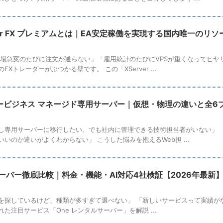
PS for FX プレミアムとは｜EA安定稼働を実現する国内唯一の
相場急変のたびに注文が通らない」「雇用統計のたびにVPSが重くなってヒヤ
Xトレーダーがぶつかる壁です。 この「XServer ...
ービジネス マネージド専用サーバー｜仮想・物理の違いと全6
し専用サーバーに移行したい。でも社内に管理できる技術担当者がいない」 
いのか違いがよくわからない」 こうした悩みを抱えるWeb担 ...
サーバー徹底比較｜料金・機能・AI対応4社検証【2026年最新
を探しているけど、種類が多すぎて選べない」 「新しいサービスって実績がなく
た注目サービス「One レンタルサーバー」を解説 ...