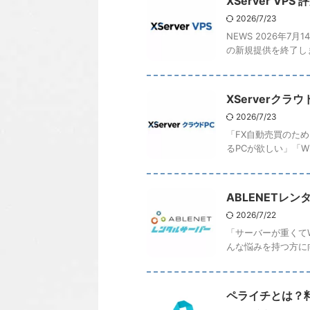
XServer V
2026/7/23
NEWS 2026年
の新規提供を終了しました
XServerク
2026/7/23
「FX自動売買のた
るPCが欲しい」「Wi
ABLENETレ
2026/7/22
「サーバーが重くてW
んな悩みを持つ方に向
ペライチとは？料