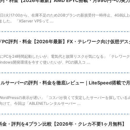
PS 評判・料金【2026年最新】AMD EPYC搭載・月990円〜の実
7月14日(火)17:00から、在庫不足のため2GBプランの新規受付一時停止、4G
。 「XServer VPSって ...
ラウドPC評判・料金【2026年最新】FX・テレワーク向け仮想デ
めにPCを24時間起動したいが、電気代と故障リスクが気になる」「テレワー
ndows開発環境を今すぐ使いたいが、PCの購入コ ...
ンタルサーバーの評判・料金を徹底レビュー｜LiteSpeed搭載で月
ordPressの表示が遅い」「コスパが良くて安定したサーバーを探しているん
けて、今回は「ABLENETレンタルサーバー ...
金・評判を4プラン比較【2026年・クレカ不要1ヶ月無料】