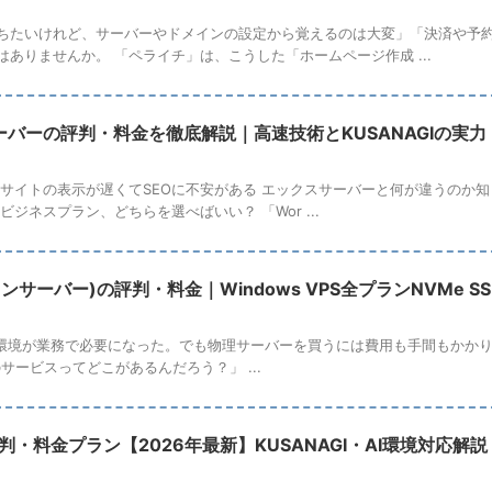
ちたいけれど、サーバーやドメインの設定から覚えるのは大変」「決済や予
ありませんか。 「ペライチ」は、こうした「ホームページ作成 ...
バーの評判・料金を徹底解説｜高速技術とKUSANAGIの実力
サイトの表示が遅くてSEOに不安がある エックスサーバーと何が違うのか知りた
ビジネスプラン、どちらを選べばいい？ 「Wor ...
(ウィンサーバー)の評判・料金｜Windows VPS全プランNVMe S
erver環境が業務で必要になった。でも物理サーバーを買うには費用も手間もかかり
のサービスってどこがあるんだろう？」 ...
S 評判・料金プラン【2026年最新】KUSANAGI・AI環境対応解説