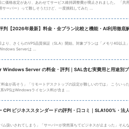
年7月1日に価格改定があり、あわせてサービス維持調整費が廃止されました。 「
用サーバー）って難しそうだけど、一度挑戦してみた ...
の評判【2026年最新】料金・全プラン比較と機能・AI利用徹底
8月1日より、さくらのVPS品質保証（SLA）開始。対象プランは「メモリ4G以上
ndows Serverは ...
S for Windows Server の料金・評判｜SAL含む実費用と用
PSって料金が高そう」「リモートデスクトップの設定が難しいのでは」 こうい
系VPSはWindowsライセンス料が含ま ...
 CPI ビジネススタンダードの評判・口コミ｜SLA100%・
パム扱いされてしまう」「サーバーが突然落ちてビジネスが止まった」そんな経