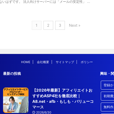
いはずです。 法人向けサーバーには「メールの安定性」 ...
1
2
3
Next »
HOME
会社概要
サイトマップ
ポリシー
最新の投稿
興味・
登録か
【2026年最新】アフィリエイトお
すすめASP4社を徹底比較｜
初期費
A8.net・afb・もしも・バリューコ
マース
無料作
2026/6/30