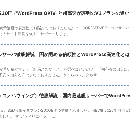
20円でWordPress OK!V1と超高速が評判のV2プランの違い
イトの表示速度や安定性にお悩みではありませんか？「CORESERVER：コアサー
のサイト運営を強力にサポートします。 ...
サーバ徹底解説！国が認める信頼性とWordPress高速化とは
sサイトが重い気がする」「結局どのサーバーを選べばいいの？」「初心者の自分
安を抱える方は少なくありません。さくらのレンタルサ ...
ING（コノハウィング）徹底解説：国内最速級サーバーでWordPr
7月15日、SSD容量が各プラン200GBずつ増量されました。 NEW!! 2026年
した。 ★ アフィリエイター ...