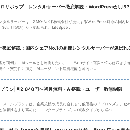
】ロリポップ！レンタルサーバー徹底解説：WordPressが月
タルサーバーは、GMOペパボ株式会社が提供するWordPress対応の国内
6か月契約）から始められ、LiteSpee ...
ー徹底解説：国内シェアNo.1の高速レンタルサーバーが選ばれ
理が面倒」「AIツールとも連携したい」——Webサイト運営の悩みは尽きませ
性・安定性に加え、AIエージェント連携機能も国内レ ...
ールプラン|月2,640円〜初月無料・AI搭載・ユーザー数無制限
「メールプラン」は、企業規模や成長に合わせて低価格の「ブロンズ」、セ
と信頼性をより高めた「エンタープライズ」の複数タイプから選べ ...