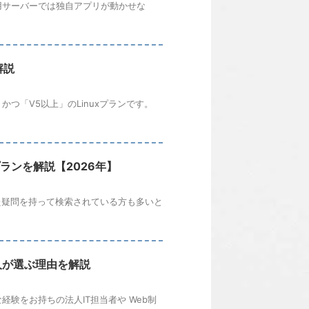
共用サーバーでは独自アプリが動かせな
解説
」かつ「V5以上」のLinuxプランです。
途別プランを解説【2026年】
った疑問を持って検索されている方も多いと
法人が選ぶ理由を解説
験をお持ちの法人IT担当者や Web制