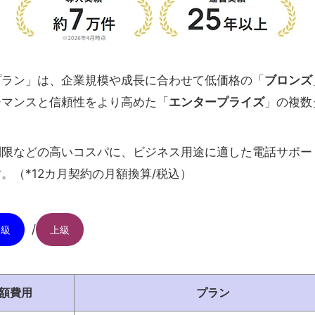
プラン」は、企業規模や成長に合わせて低価格の「
ブロンズ
ーマンスと信頼性をより高めた「
エンタープライズ
」の複数
制限などの高いコスパに、ビジネス用途に適した電話サポー
。（*12カ月契約の月額換算/税込）
/
中級
上級
額費用
プラン