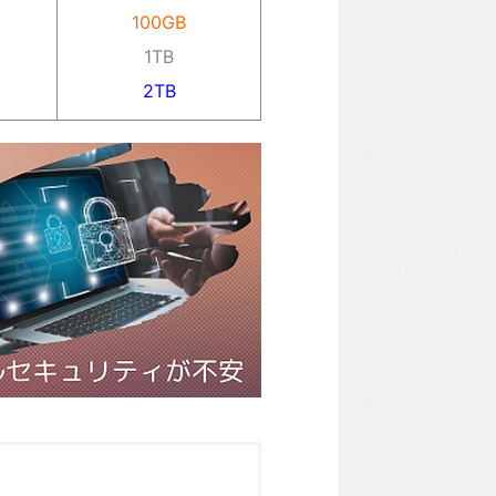
100GB
1TB
2TB