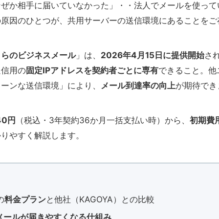
なぜか相手に届いていなかった」・・法人でメールを使って
の原因のひとつが、共用サーバーの送信環境にあることをご
くらのビジネスメール
」は、
2026年4月15日に提供開始
さ
送信用の
固定IPアドレスを契約者ごとに専有
できること。他
リーンな送信環境」により、
メール到達率の向上
が期待でき
40円
（税込・3年契約36か月一括支払い時）から、
初期費
かりやすく解説します。
の
料金プラン
と他社（KAGOYA）との比較
メールが届きやすくなる仕組み