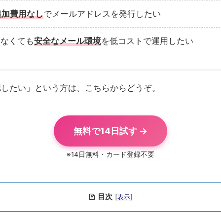
追加費用なし
でメールアドレスを発行したい
いなくても
安全なメール環境
を低コストで運用したい
認したい」という方は、こちらからどうぞ。
無料で14日試す →
※14日無料・カード登録不要
目次
[
]
表示