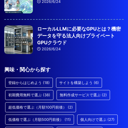
2026/6/24
ローカルLLMに必要なGPUとは？機密
データを守る法人向けプライベート
GPUクラウド
2026/6/24
興味・関心から探す
登録からはじめよう
(18)
サイトを構築しよう
(6)
初期費用無料で選ぶ
(38)
無料作成サービスで選ぶ
(2)
超低価格で選ぶ（月額100円前後）
(2)
低価格で選ぶ（月額500円前後）
(11)
個人向けで選ぶ
(27)