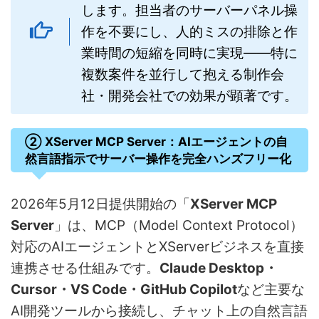
します。担当者のサーバーパネル操
作を不要にし、人的ミスの排除と作
業時間の短縮を同時に実現——特に
複数案件を並行して抱える制作会
社・開発会社での効果が顕著です。
② XServer MCP Server：AIエージェントの自
然言語指示でサーバー操作を完全ハンズフリー化
2026年5月12日提供開始の「
XServer MCP
Server
」は、MCP（Model Context Protocol）
対応のAIエージェントとXServerビジネスを直接
連携させる仕組みです。
Claude Desktop・
Cursor・VS Code・GitHub Copilot
など主要な
AI開発ツールから接続し、チャット上の自然言語