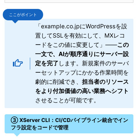
ここがポイント
「example.co.jpにWordPressを設
置してSSLを有効にして、MXレコ
ードをこの値に変更して」——
この
一文で、AIが順序通りにサーバー設
定を完了
します。新規案件のサーバ
ーセットアップにかかる作業時間を
劇的に削減でき、
担当者のリソース
をより付加価値の高い業務へシフト
させることが可能です。
③ XServer CLI：CI/CDパイプライン統合でイン
フラ設定をコードで管理