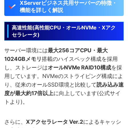
XServerビジネス共用サーバーの特徴・
機能を詳しく解説
高速性能(高性能CPU・オールNVMe・Xアク
セラレータ)
サーバー環境には
最大256コアCPU・最大
1024GBメモリ
搭載のハイスペック構成を採用
し、ストレージは
オールNVMe RAID10構成
を採
用しています。NVMeのストライピング構成によ
り、従来のオールSSD環境と比較して
読み込み速
度が最大約17倍以上
に向上しています(公式サイ
トより)。
さらに、
Xアクセラレータ Ver.2
によるキャッシ