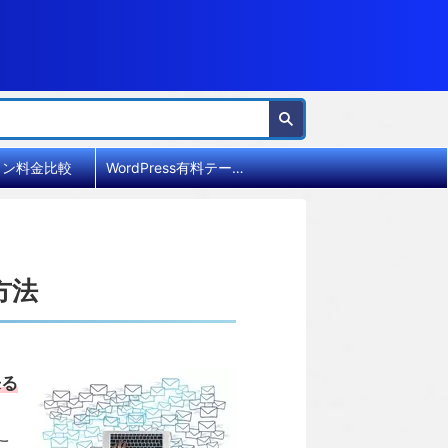
イン料金比較
WordPress有料テーマ比較
方法
来る
こ