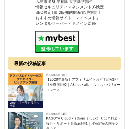
広島市出身,早稲田大学商学部卒
情報セキュリティマネジメント,G検定
SEO検定1級,2級知的財産管理技能士
おすすめ情報サイト「マイベスト」
レンタルサーバー・ドメイン監修
最新の投稿記事
2026年6月30日
【2026年最新】アフィリエイトおすすめASP4
社を徹底比較｜A8.net・afb・もしも・バリュー
コマース
Web・IT 一般お役立ち
情報
2026年6月24日
KAGOYA Cloud Platform（FLEX）とは？料金・
移行・サポートを徹底解説｜月額定額の国産ク
ラウド