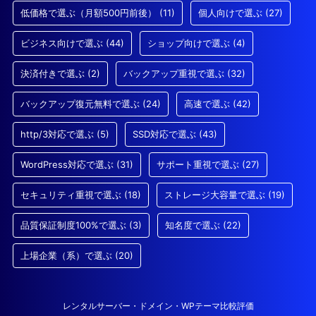
低価格で選ぶ（月額500円前後）
(11)
個人向けで選ぶ
(27)
ビジネス向けで選ぶ
(44)
ショップ向けで選ぶ
(4)
決済付きで選ぶ
(2)
バックアップ重視で選ぶ
(32)
バックアップ復元無料で選ぶ
(24)
高速で選ぶ
(42)
http/3対応で選ぶ
(5)
SSD対応で選ぶ
(43)
WordPress対応で選ぶ
(31)
サポート重視で選ぶ
(27)
セキュリティ重視で選ぶ
(18)
ストレージ大容量で選ぶ
(19)
品質保証制度100%で選ぶ
(3)
知名度で選ぶ
(22)
上場企業（系）で選ぶ
(20)
レンタルサーバー・ドメイン・WPテーマ比較評価