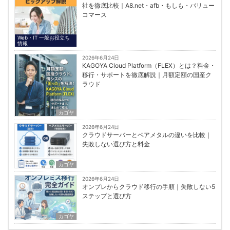
社を徹底比較｜A8.net・afb・もしも・バリュー
コマース
Web・IT 一般お役立ち
情報
2026年6月24日
KAGOYA Cloud Platform（FLEX）とは？料金・
移行・サポートを徹底解説｜月額定額の国産ク
ラウド
カゴヤ
2026年6月24日
クラウドサーバーとベアメタルの違いを比較｜
失敗しない選び方と料金
カゴヤ
2026年6月24日
オンプレからクラウド移行の手順｜失敗しない5
ステップと選び方
カゴヤ