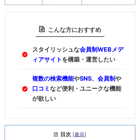
こんな方におすすめ
スタイリッシュな
会員制WEBメデ
ィアサイト
を構築・運営したい
複数の検索機能
や
SNS
、
会員制
や
口コミ
など便利・ユニークな機能
が欲しい
目次
[
表示
]