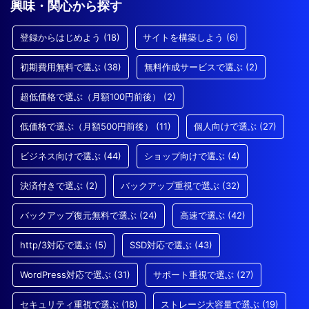
興味・関心から探す
登録からはじめよう
(18)
サイトを構築しよう
(6)
初期費用無料で選ぶ
(38)
無料作成サービスで選ぶ
(2)
超低価格で選ぶ（月額100円前後）
(2)
低価格で選ぶ（月額500円前後）
(11)
個人向けで選ぶ
(27)
ビジネス向けで選ぶ
(44)
ショップ向けで選ぶ
(4)
決済付きで選ぶ
(2)
バックアップ重視で選ぶ
(32)
バックアップ復元無料で選ぶ
(24)
高速で選ぶ
(42)
http/3対応で選ぶ
(5)
SSD対応で選ぶ
(43)
WordPress対応で選ぶ
(31)
サポート重視で選ぶ
(27)
セキュリティ重視で選ぶ
(18)
ストレージ大容量で選ぶ
(19)