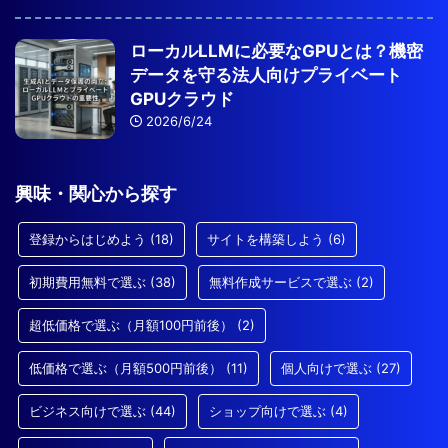
ローカルLLMに必要なGPUとは？機密
データを守る法人向けプライベート
GPUクラウド
2026/6/24
興味・関心から探す
登録からはじめよう
(18)
サイトを構築しよう
(6)
初期費用無料で選ぶ
(38)
無料作成サービスで選ぶ
(2)
超低価格で選ぶ（月額100円前後）
(2)
低価格で選ぶ（月額500円前後）
(11)
個人向けで選ぶ
(27)
ビジネス向けで選ぶ
(44)
ショップ向けで選ぶ
(4)