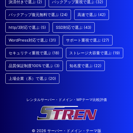
決済付きで選ぶ
(2)
バックアップ重視で選ぶ
(32)
バックアップ復元無料で選ぶ
(24)
高速で選ぶ
(42)
http/3対応で選ぶ
(5)
SSD対応で選ぶ
(43)
WordPress対応で選ぶ
(31)
サポート重視で選ぶ
(27)
セキュリティ重視で選ぶ
(18)
ストレージ大容量で選ぶ
(19)
品質保証制度100%で選ぶ
(3)
知名度で選ぶ
(22)
上場企業（系）で選ぶ
(20)
レンタルサーバー・ドメイン・WPテーマ比較評価
© 2026 サーバー・ドメイン・テーマ版