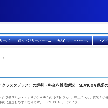
共用レンタルサーバー比較
個人向けサーバー一覧
法人向けサーバー一覧
ドメ
+
>
（アイクラスタプラス）の評判・料金を徹底解説｜SLA100%保
トが突然落ちた・・」そのとき失うのは信頼であり、売上であり、顧客との
に直面しやすくなります。 「iCLUSTA+」（アイクラ ...