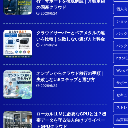
行・サポートを徹底解説｜月額定額
の国産クラウド
個人向
2026/6/24
ショッ
クラウドサーバーとベアメタルの違
バック
いを比較｜失敗しない選び方と料金
2026/6/24
バック
http
Word
オンプレからクラウド移行の手順｜
失敗しない5ステップと選び方
サポー
2026/6/24
セキュ
ストレ
ローカルLLMに必要なGPUとは？機
品質保
密データを守る法人向けプライベー
トGPUクラウド