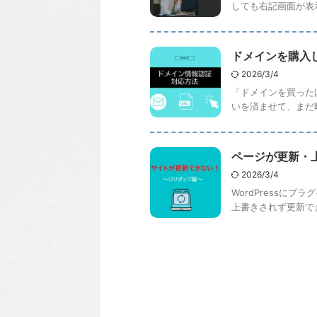
しても右記画面が表示
ドメインを購入
2026/3/4
「ドメインを買った
いを済ませて、まだ
ページが更新・
2026/3/4
WordPress
上書きされず更新でき