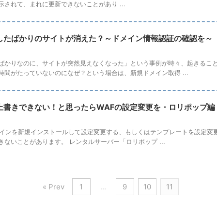
されて、まれに更新できないことがあり ...
したばかりのサイトが消えた？～ドメイン情報認証の確認を～
ばかりなのに、サイトが突然見えなくなった」という事例が時々、起きること
時間がたっていないのになぜ？という場合は、新規ドメイン取得 ...
上書きできない！と思ったらWAFの設定変更を・ロリポップ編
にプラグインを新規インストールして設定変更する、もしくはテンプレートを設定
ないことがあります。 レンタルサーバー「ロリポップ ...
« Prev
1
…
9
10
11