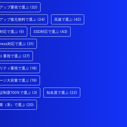
アップ重視で選ぶ
(32)
アップ復元無料で選ぶ
(24)
高速で選ぶ
(42)
/3対応で選ぶ
(5)
SSD対応で選ぶ
(43)
Press対応で選ぶ
(31)
ト重視で選ぶ
(27)
リティ重視で選ぶ
(18)
ージ大容量で選ぶ
(19)
証制度100%で選ぶ
(3)
知名度で選ぶ
(22)
業（系）で選ぶ
(20)