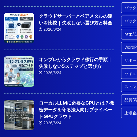
バック
クラウドサーバーとベアメタルの違
バック
いを比較｜失敗しない選び方と料金
2026/6/24
http
Word
オンプレからクラウド移行の手順｜
サポー
失敗しない5ステップと選び方
2026/6/24
セキュ
ストレ
品質保
ローカルLLMに必要なGPUとは？機
密データを守る法人向けプライベー
上場企
トGPUクラウド
2026/6/24