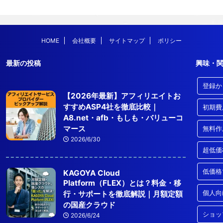
HOME
会社概要
サイトマップ
ポリシー
最新の投稿
興味・
登録か
【2026年最新】アフィリエイトお
すすめASP4社を徹底比較｜
初期費
A8.net・afb・もしも・バリューコ
マース
無料作
2026/6/30
超低価
低価格
KAGOYA Cloud
Platform（FLEX）とは？料金・移
個人向
行・サポートを徹底解説｜月額定額
の国産クラウド
ショッ
2026/6/24